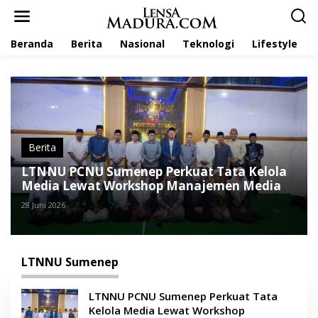
L
e
w
Beranda
Berita
Nasional
Teknologi
Lifestyle
a
t
i
k
e
k
o
n
t
Berita
e
LTNNU PCNU Sumenep Perkuat Tata Kelola
n
Media Lewat Workshop Manajemen Media
28 Juni 2026
LTNNU Sumenep
LTNNU PCNU Sumenep Perkuat Tata
Kelola Media Lewat Workshop