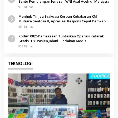
Bantu Pemulangan Jenazah WNI Asal Aceh di Malaysia
904 Dilihat
Menhub Tinjau Evakuasi Korban Kebakaran KM
6
Mutiara Sentosa II, Apresiasi Respons Cepat Pemkab
Sumenep
854 Dilihat
Kodim 0826 Pamekasan Tuntaskan Operasi Katarak
7
Gratis, 160 Pasien Jalani Tindakan Medis
839 Dilihat
TEKNOLOGI