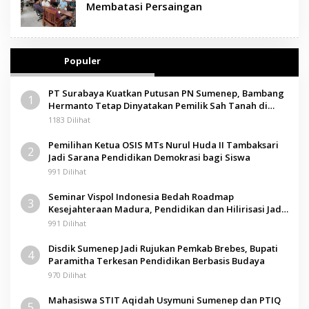
Membatasi Persaingan
Populer
PT Surabaya Kuatkan Putusan PN Sumenep, Bambang
1
Hermanto Tetap Dinyatakan Pemilik Sah Tanah di
Pamolokan
1183 Dilihat
Pemilihan Ketua OSIS MTs Nurul Huda II Tambaksari
2
Jadi Sarana Pendidikan Demokrasi bagi Siswa
991 Dilihat
Seminar Vispol Indonesia Bedah Roadmap
3
Kesejahteraan Madura, Pendidikan dan Hilirisasi Jadi
Kunci
991 Dilihat
Disdik Sumenep Jadi Rujukan Pemkab Brebes, Bupati
4
Paramitha Terkesan Pendidikan Berbasis Budaya
970 Dilihat
Mahasiswa STIT Aqidah Usymuni Sumenep dan PTIQ
5