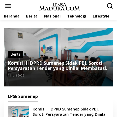
L
e
w
Beranda
Berita
Nasional
Teknologi
Lifestyle
a
t
i
k
e
k
o
n
t
Berita
e
Komisi III DPRD Sumenep Sidak PBJ, Soroti
n
Persyaratan Tender yang Dinilai Membatasi
Persaingan
11 Juni 2026
LPSE Sumenep
Komisi III DPRD Sumenep Sidak PBJ,
Soroti Persyaratan Tender yang Dinilai