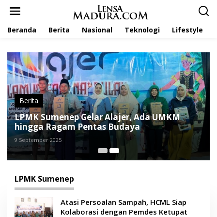
L
e
w
Beranda
Berita
Nasional
Teknologi
Lifestyle
a
t
i
k
e
k
o
n
t
Berita
e
LPMK Sumenep Gelar Alajer, Ada UMKM
n
hingga Ragam Pentas Budaya
9 September 2025
LPMK Sumenep
Atasi Persoalan Sampah, HCML Siap
Kolaborasi dengan Pemdes Ketupat