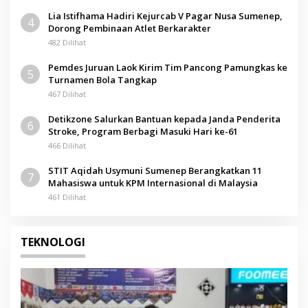
Lia Istifhama Hadiri Kejurcab V Pagar Nusa Sumenep,
4
Dorong Pembinaan Atlet Berkarakter
482 Dilihat
Pemdes Juruan Laok Kirim Tim Pancong Pamungkas ke
5
Turnamen Bola Tangkap
467 Dilihat
Detikzone Salurkan Bantuan kepada Janda Penderita
6
Stroke, Program Berbagi Masuki Hari ke-61
466 Dilihat
STIT Aqidah Usymuni Sumenep Berangkatkan 11
7
Mahasiswa untuk KPM Internasional di Malaysia
461 Dilihat
TEKNOLOGI