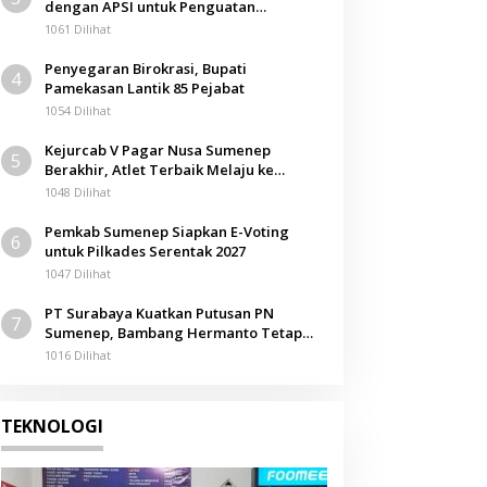
dengan APSI untuk Penguatan
Kompetensi Mahasiswa
1061 Dilihat
Penyegaran Birokrasi, Bupati
4
Pamekasan Lantik 85 Pejabat
1054 Dilihat
Kejurcab V Pagar Nusa Sumenep
5
Berakhir, Atlet Terbaik Melaju ke
Kejurwil Jatim
1048 Dilihat
Pemkab Sumenep Siapkan E-Voting
6
untuk Pilkades Serentak 2027
1047 Dilihat
PT Surabaya Kuatkan Putusan PN
7
Sumenep, Bambang Hermanto Tetap
Dinyatakan Pemilik Sah Tanah di
1016 Dilihat
Pamolokan
TEKNOLOGI