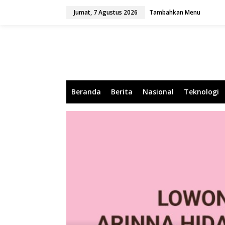
L
Jumat, 7 Agustus 2026
Tambahkan Menu
e
w
a
t
i
k
e
k
o
Beranda
Berita
Nasional
Teknologi
n
t
e
n