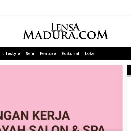
Lifestyle
Seni
Feature
Editorial
Loker