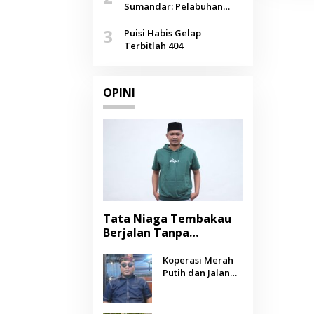
Agustus
Sumandar: Pelabuhan
Pasongsongan, Salopeng,
3
Selendang Benang Merah
Puisi Habis Gelap
Lombang
Terbitlah 404
OPINI
Tata Niaga Tembakau
Berjalan Tanpa
Instrumen, Benarkah
Negara Berpihak
Koperasi Merah
Putih dan Jalan
kepada Petani?
Panjang Menuju
Kesejahteraan