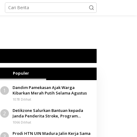
Populer
Dandim Pamekasan Ajak Warga
1
Kibarkan Merah Putih Selama Agustus
1078 Dilihat
Detikzone Salurkan Bantuan kepada
2
Janda Penderita Stroke, Program
Berbagi Masuki Hari ke-61
1066 Dilihat
Prodi HTN UIN Madura Jalin Kerja Sama
3