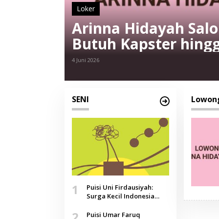
Loker
Arinna Hidayah Sal
Butuh Kapster hingg
4 Juni 2026
SENI
Lowong
1
Puisi Uni Firdausiyah:
Surga Kecil Indonesia
yang Tak Lagi Perawan,
2
Doa yang Jauh, Narasi
Puisi Umar Faruq