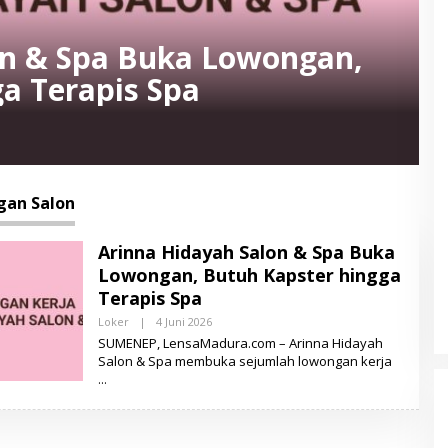
on & Spa Buka Lowongan,
a Terapis Spa
an Salon
Arinna Hidayah Salon & Spa Buka
Lowongan, Butuh Kapster hingga
Terapis Spa
Loker
|
4 Juni 2026
O
L
SUMENEP, LensaMadura.com – Arinna Hidayah
E
Salon & Spa membuka sejumlah lowongan kerja
H
L
E
N
S
A
M