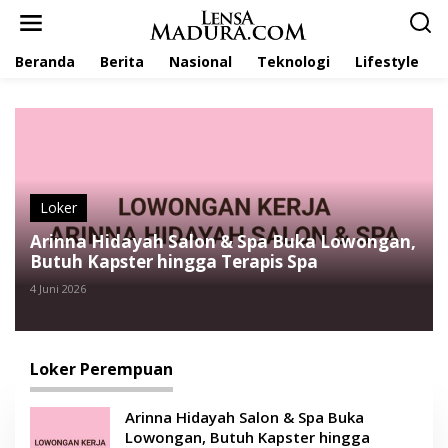
L
e
w
Beranda
Berita
Nasional
Teknologi
Lifestyle
a
t
i
k
e
k
o
n
t
Loker
e
Arinna Hidayah Salon & Spa Buka Lowongan,
n
Butuh Kapster hingga Terapis Spa
4 Juni 2026
Loker Perempuan
Arinna Hidayah Salon & Spa Buka
Lowongan, Butuh Kapster hingga