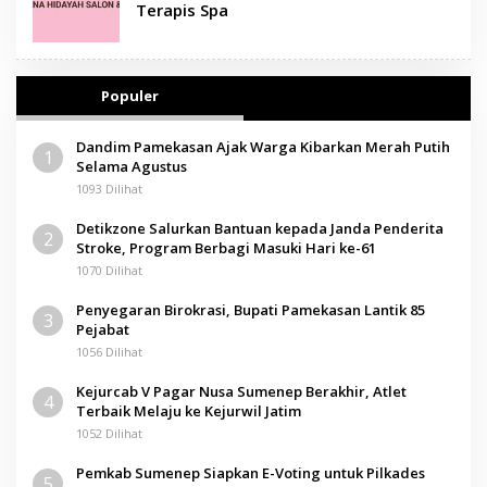
Terapis Spa
Populer
Dandim Pamekasan Ajak Warga Kibarkan Merah Putih
1
Selama Agustus
1093 Dilihat
Detikzone Salurkan Bantuan kepada Janda Penderita
2
Stroke, Program Berbagi Masuki Hari ke-61
1070 Dilihat
Penyegaran Birokrasi, Bupati Pamekasan Lantik 85
3
Pejabat
1056 Dilihat
Kejurcab V Pagar Nusa Sumenep Berakhir, Atlet
4
Terbaik Melaju ke Kejurwil Jatim
1052 Dilihat
Pemkab Sumenep Siapkan E-Voting untuk Pilkades
5