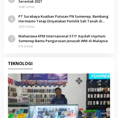
Serentak 2027
1048 Dilihat
PT Surabaya Kuatkan Putusan PN Sumenep, Bambang
6
Hermanto Tetap Dinyatakan Pemilik Sah Tanah di
Pamolokan
1020 Dilihat
Mahasiswa KPM Internasional STIT Aqidah Usymuni
7
Sumenep Bantu Pengurusan Jenazah WNI di Malaysia
974 Dilihat
TEKNOLOGI