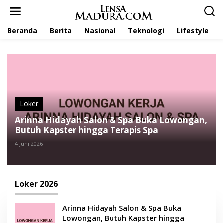
L
e
w
Beranda
Berita
Nasional
Teknologi
Lifestyle
a
t
i
k
e
k
o
n
t
Loker
e
Arinna Hidayah Salon & Spa Buka Lowongan,
n
Butuh Kapster hingga Terapis Spa
4 Juni 2026
Loker 2026
Arinna Hidayah Salon & Spa Buka
Lowongan, Butuh Kapster hingga