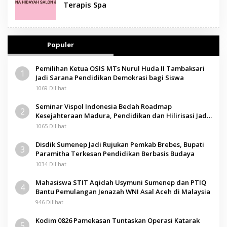
Terapis Spa
Populer
Pemilihan Ketua OSIS MTs Nurul Huda II Tambaksari
1
Jadi Sarana Pendidikan Demokrasi bagi Siswa
1069 Dilihat
Seminar Vispol Indonesia Bedah Roadmap
2
Kesejahteraan Madura, Pendidikan dan Hilirisasi Jadi
Kunci
1065 Dilihat
Disdik Sumenep Jadi Rujukan Pemkab Brebes, Bupati
3
Paramitha Terkesan Pendidikan Berbasis Budaya
1034 Dilihat
Mahasiswa STIT Aqidah Usymuni Sumenep dan PTIQ
4
Bantu Pemulangan Jenazah WNI Asal Aceh di Malaysia
946 Dilihat
Kodim 0826 Pamekasan Tuntaskan Operasi Katarak
5