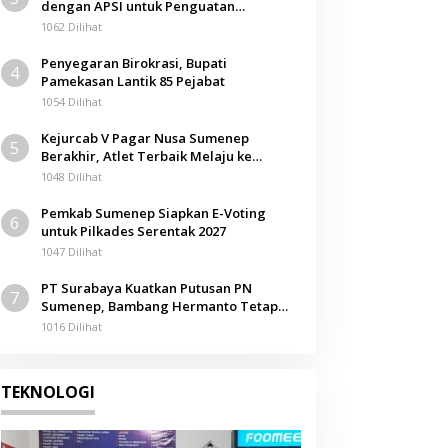
dengan APSI untuk Penguatan
Kompetensi Mahasiswa
1062 Dilihat
Penyegaran Birokrasi, Bupati
4
Pamekasan Lantik 85 Pejabat
1054 Dilihat
Kejurcab V Pagar Nusa Sumenep
5
Berakhir, Atlet Terbaik Melaju ke
Kejurwil Jatim
1048 Dilihat
Pemkab Sumenep Siapkan E-Voting
6
untuk Pilkades Serentak 2027
1047 Dilihat
PT Surabaya Kuatkan Putusan PN
7
Sumenep, Bambang Hermanto Tetap
Dinyatakan Pemilik Sah Tanah di
1016 Dilihat
Pamolokan
TEKNOLOGI