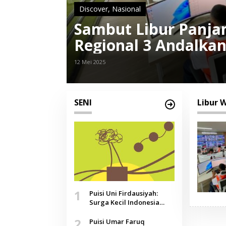
Discover
,
Nasional
Sambut Libur Panjan
Regional 3 Andalkan 
12 Mei 2025
SENI
Libur 
1
Puisi Uni Firdausiyah:
Surga Kecil Indonesia
yang Tak Lagi Perawan,
2
Doa yang Jauh, Narasi
Puisi Umar Faruq