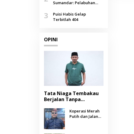
Agustus
Sumandar: Pelabuhan
Pasongsongan, Salopeng,
3
Selendang Benang Merah
Puisi Habis Gelap
Lombang
Terbitlah 404
OPINI
Tata Niaga Tembakau
Berjalan Tanpa
Instrumen, Benarkah
Negara Berpihak
Koperasi Merah
Putih dan Jalan
kepada Petani?
Panjang Menuju
Kesejahteraan