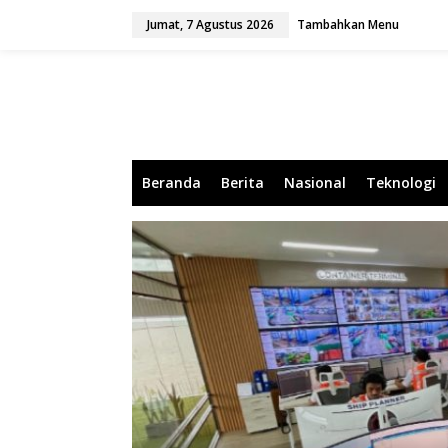
L
Jumat, 7 Agustus 2026
Tambahkan Menu
e
w
a
t
i
k
e
k
o
Beranda
Berita
Nasional
Teknologi
n
t
e
n