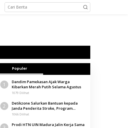
Populer
Dandim Pamekasan Ajak Warga
1
Kibarkan Merah Putih Selama Agustus
1079 Dilihat
Detikzone Salurkan Bantuan kepada
2
Janda Penderita Stroke, Program
Berbagi Masuki Hari ke-61
1066 Dilihat
Prodi HTN UIN Madura Jalin Kerja Sama
3