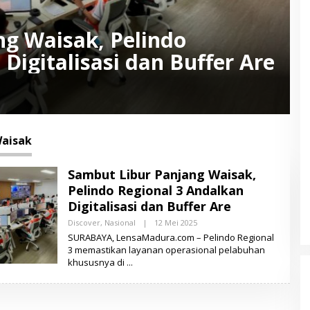
g Waisak, Pelindo
Digitalisasi dan Buffer Are
Waisak
Sambut Libur Panjang Waisak,
Pelindo Regional 3 Andalkan
Digitalisasi dan Buffer Are
Discover
,
Nasional
|
12 Mei 2025
O
L
SURABAYA, LensaMadura.com – Pelindo Regional
E
3 memastikan layanan operasional pelabuhan
H
khususnya di
L
E
N
S
A
M