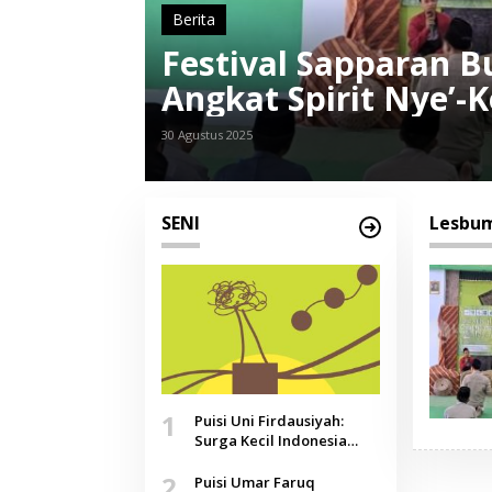
Berita
Festival Sapparan B
Angkat Spirit Nye’-
30 Agustus 2025
SENI
Lesbu
1
Puisi Uni Firdausiyah:
Surga Kecil Indonesia
yang Tak Lagi Perawan,
2
Doa yang Jauh, Narasi
Puisi Umar Faruq