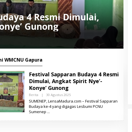
udaya 4 Resmi Dimulai,
Konye’ Gunong
mi WMCNU Gapura
Festival Sapparan Budaya 4 Resmi
Dimulai, Angkat Spirit Nye’-
Konye’ Gunong
Berita
|
30 Agustus 2025
O
L
SUMENEP, LensaMadura.com – Festival Sapparan
E
Budaya ke-4 yang digagas Lesbumi PCNU
H
Sumenep
L
E
N
S
A
M