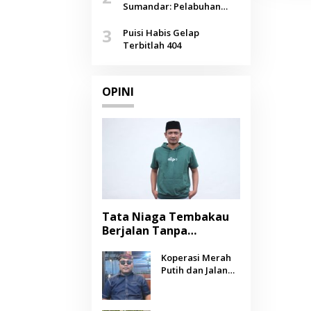
Agustus
Sumandar: Pelabuhan
Pasongsongan, Salopeng,
3
Selendang Benang Merah
Puisi Habis Gelap
Lombang
Terbitlah 404
OPINI
Tata Niaga Tembakau
Berjalan Tanpa
Instrumen, Benarkah
Negara Berpihak
Koperasi Merah
Putih dan Jalan
kepada Petani?
Panjang Menuju
Kesejahteraan