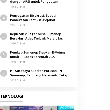
dengan APSI untuk Penguatan
Kompetensi Mahasiswa
1065 Dilihat
Penyegaran Birokrasi, Bupati
4
Pamekasan Lantik 85 Pejabat
1055 Dilihat
Kejurcab V Pagar Nusa Sumenep
5
Berakhir, Atlet Terbaik Melaju ke
Kejurwil Jatim
1050 Dilihat
Pemkab Sumenep Siapkan E-Voting
6
untuk Pilkades Serentak 2027
1048 Dilihat
PT Surabaya Kuatkan Putusan PN
7
Sumenep, Bambang Hermanto Tetap
Dinyatakan Pemilik Sah Tanah di
1017 Dilihat
Pamolokan
TEKNOLOGI