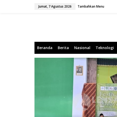
L
Jumat, 7 Agustus 2026
Tambahkan Menu
e
w
a
t
i
k
e
k
o
Beranda
Berita
Nasional
Teknologi
n
t
e
n