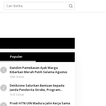
Populer
Dandim Pamekasan Ajak Warga
1
Kibarkan Merah Putih Selama Agustus
1090 Dilihat
Detikzone Salurkan Bantuan kepada
2
Janda Penderita Stroke, Program
Berbagi Masuki Hari ke-61
1070 Dilihat
Prodi HTN UIN Madura Jalin Kerja Sama
3