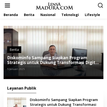
L
e
w
Beranda
Berita
Nasional
Teknologi
Lifestyle
a
t
i
k
e
k
o
n
t
Berita
e
Diskominfo Sampang Siapkan Program
n
Strategis untuk Dukung Transformasi Digital
di 2025
5 Januari 2025
Layanan Publik
Diskominfo Sampang Siapkan Program
Strategis untuk Dukung Transformasi