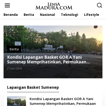
L
e
w
Beranda
Berita
Nasional
Teknologi
Lifestyle
a
t
i
k
e
k
o
n
t
Berita
e
Kondisi Lapangan Basket GOR A Yani
n
Sumenep Memprihatinkan, Permukaan
Retak dan Mengelupas
27 Juni 2026
Lapangan Basket Sumenep
Kondisi Lapangan Basket GOR A Yani
Sumenep Memprihatinkan, Permukaan