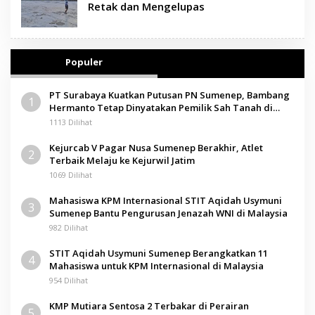
Retak dan Mengelupas
Populer
PT Surabaya Kuatkan Putusan PN Sumenep, Bambang
1
Hermanto Tetap Dinyatakan Pemilik Sah Tanah di
Pamolokan
1113 Dilihat
Kejurcab V Pagar Nusa Sumenep Berakhir, Atlet
2
Terbaik Melaju ke Kejurwil Jatim
1069 Dilihat
Mahasiswa KPM Internasional STIT Aqidah Usymuni
3
Sumenep Bantu Pengurusan Jenazah WNI di Malaysia
982 Dilihat
STIT Aqidah Usymuni Sumenep Berangkatkan 11
4
Mahasiswa untuk KPM Internasional di Malaysia
954 Dilihat
KMP Mutiara Sentosa 2 Terbakar di Perairan
5