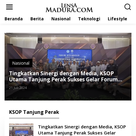
L
e
w
Beranda
Berita
Nasional
Teknologi
Lifestyle
a
t
i
k
e
k
o
n
t
Nasional
e
Tingkatkan Sinergi dengan Media, KSOP
n
Utama Tanjung Perak Sukses Gelar Forum
Kehumasan
21 Juli 2024
KSOP Tanjung Perak
Tingkatkan Sinergi dengan Media, KSOP
Utama Tanjung Perak Sukses Gelar