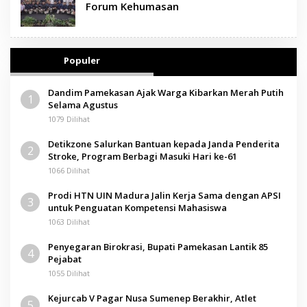
Forum Kehumasan
Populer
Dandim Pamekasan Ajak Warga Kibarkan Merah Putih
1
Selama Agustus
1079 Dilihat
Detikzone Salurkan Bantuan kepada Janda Penderita
2
Stroke, Program Berbagi Masuki Hari ke-61
1066 Dilihat
Prodi HTN UIN Madura Jalin Kerja Sama dengan APSI
3
untuk Penguatan Kompetensi Mahasiswa
1063 Dilihat
Penyegaran Birokrasi, Bupati Pamekasan Lantik 85
4
Pejabat
1055 Dilihat
Kejurcab V Pagar Nusa Sumenep Berakhir, Atlet
5