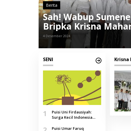
Berita
Sah! Wabup Sumenep
Bripka Krisna Maha
4 Desember 2024
SENI
Krisna
1
Puisi Uni Firdausiyah:
Surga Kecil Indonesia
yang Tak Lagi Perawan,
2
Doa yang Jauh, Narasi
Puisi Umar Faruq