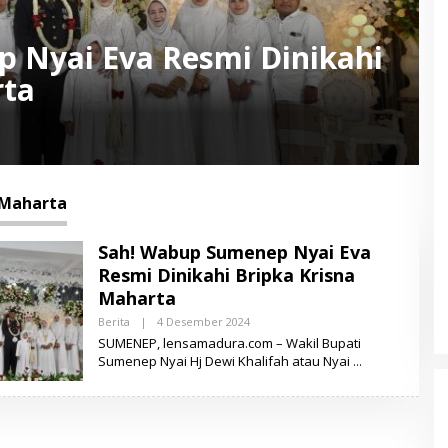
 Nyai Eva Resmi Dinikahi
rta
 Maharta
Sah! Wabup Sumenep Nyai Eva
Resmi Dinikahi Bripka Krisna
Maharta
Berita
|
4 Desember 2024
O
L
SUMENEP, lensamadura.com – Wakil Bupati
E
Sumenep Nyai Hj Dewi Khalifah atau Nyai
H
L
E
N
S
A
M