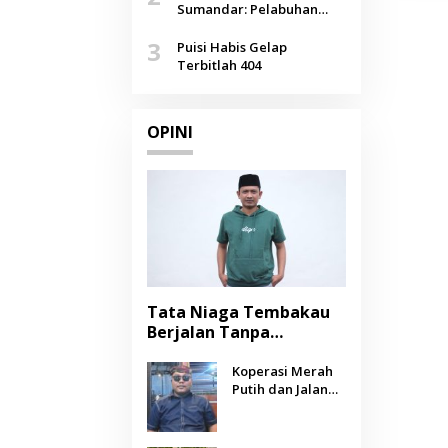
Agustus
Sumandar: Pelabuhan
Pasongsongan, Salopeng,
3
Selendang Benang Merah
Puisi Habis Gelap
Lombang
Terbitlah 404
OPINI
Tata Niaga Tembakau
Berjalan Tanpa
Instrumen, Benarkah
Negara Berpihak
Koperasi Merah
Putih dan Jalan
kepada Petani?
Panjang Menuju
Kesejahteraan