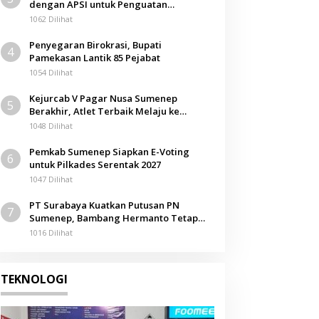
dengan APSI untuk Penguatan
Kompetensi Mahasiswa
1062 Dilihat
Penyegaran Birokrasi, Bupati
4
Pamekasan Lantik 85 Pejabat
1054 Dilihat
Kejurcab V Pagar Nusa Sumenep
5
Berakhir, Atlet Terbaik Melaju ke
Kejurwil Jatim
1048 Dilihat
Pemkab Sumenep Siapkan E-Voting
6
untuk Pilkades Serentak 2027
1047 Dilihat
PT Surabaya Kuatkan Putusan PN
7
Sumenep, Bambang Hermanto Tetap
Dinyatakan Pemilik Sah Tanah di
1016 Dilihat
Pamolokan
TEKNOLOGI