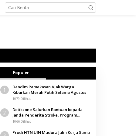
Populer
Dandim Pamekasan Ajak Warga
1
Kibarkan Merah Putih Selama Agustus
1079 Dilihat
Detikzone Salurkan Bantuan kepada
2
Janda Penderita Stroke, Program
Berbagi Masuki Hari ke-61
1066 Dilihat
Prodi HTN UIN Madura Jalin Kerja Sama
3