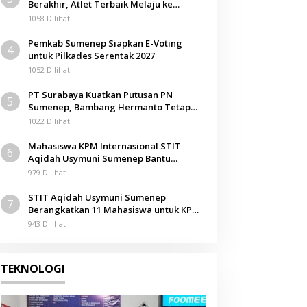
Berakhir, Atlet Terbaik Melaju ke
Kejurwil Jatim
1058 Dilihat
Pemkab Sumenep Siapkan E-Voting
4
untuk Pilkades Serentak 2027
1052 Dilihat
PT Surabaya Kuatkan Putusan PN
5
Sumenep, Bambang Hermanto Tetap
Dinyatakan Pemilik Sah Tanah di
1022 Dilihat
Pamolokan
Mahasiswa KPM Internasional STIT
6
Aqidah Usymuni Sumenep Bantu
Pengurusan Jenazah WNI di Malaysia
979 Dilihat
STIT Aqidah Usymuni Sumenep
7
Berangkatkan 11 Mahasiswa untuk KPM
Internasional di Malaysia
943 Dilihat
TEKNOLOGI