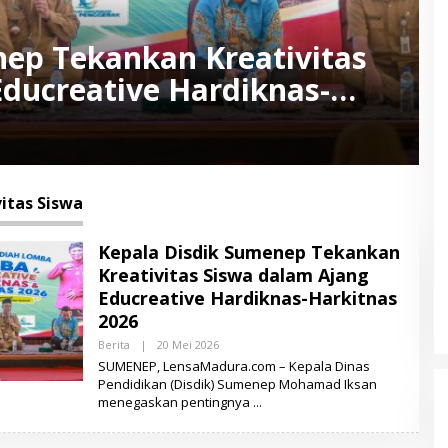
nep Tekankan Kreativitas
ducreative Hardiknas-
vitas Siswa
Kepala Disdik Sumenep Tekankan
Kreativitas Siswa dalam Ajang
Educreative Hardiknas-Harkitnas
2026
Berita
|
20 Mei 2026
O
L
SUMENEP, LensaMadura.com – Kepala Dinas
E
Pendidikan (Disdik) Sumenep Mohamad Iksan
H
menegaskan pentingnya
L
E
N
S