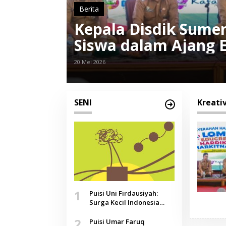
Berita
Kepala Disdik Sume
Siswa dalam Ajang E
Harkitnas 2026
20 Mei 2026
SENI
Kreati
1
Puisi Uni Firdausiyah:
Surga Kecil Indonesia
yang Tak Lagi Perawan,
2
Doa yang Jauh, Narasi
Puisi Umar Faruq