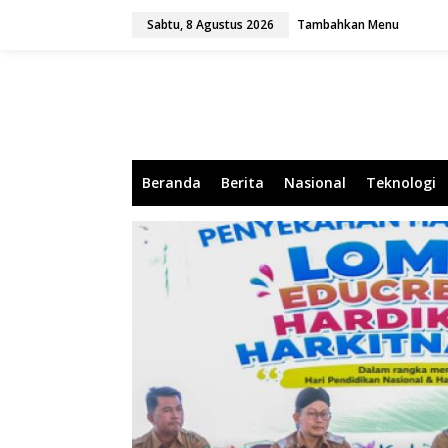
L
Sabtu, 8 Agustus 2026
Tambahkan Menu
e
w
a
t
i
k
e
k
o
Beranda
Berita
Nasional
Teknologi
n
t
e
n