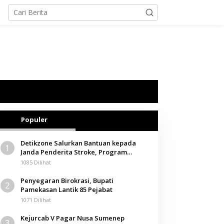
Populer
Detikzone Salurkan Bantuan kepada
1
Janda Penderita Stroke, Program
Berbagi Masuki Hari ke-61
1085 Dilihat
Penyegaran Birokrasi, Bupati
2
Pamekasan Lantik 85 Pejabat
1071 Dilihat
Kejurcab V Pagar Nusa Sumenep
3