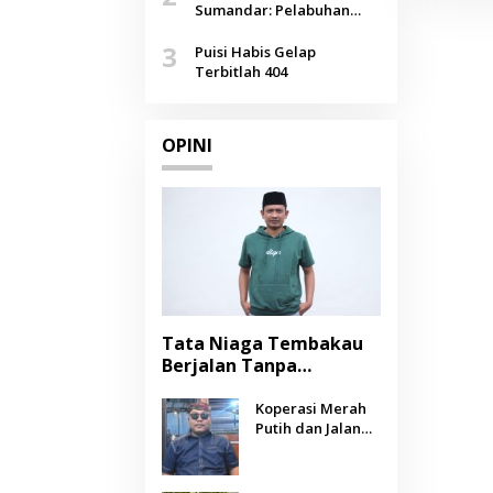
Agustus
Sumandar: Pelabuhan
Pasongsongan, Salopeng,
3
Selendang Benang Merah
Puisi Habis Gelap
Lombang
Terbitlah 404
OPINI
Tata Niaga Tembakau
Berjalan Tanpa
Instrumen, Benarkah
Negara Berpihak
Koperasi Merah
Putih dan Jalan
kepada Petani?
Panjang Menuju
Kesejahteraan