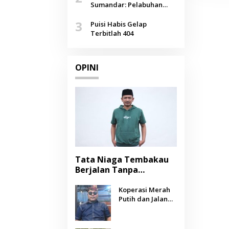
Agustus
Sumandar: Pelabuhan
Pasongsongan, Salopeng,
3
Selendang Benang Merah
Puisi Habis Gelap
Lombang
Terbitlah 404
OPINI
Tata Niaga Tembakau
Berjalan Tanpa
Instrumen, Benarkah
Negara Berpihak
Koperasi Merah
Putih dan Jalan
kepada Petani?
Panjang Menuju
Kesejahteraan