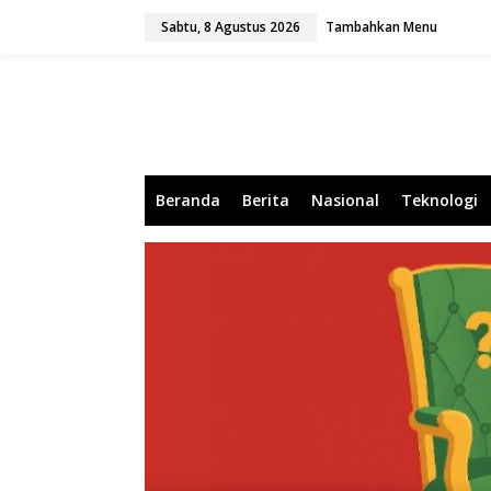
L
Sabtu, 8 Agustus 2026
Tambahkan Menu
e
w
a
t
i
k
e
k
o
Beranda
Berita
Nasional
Teknologi
n
t
e
n