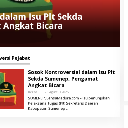
 dalam Isu Plt Sekda
 Angkat Bicara
versi Pejabat
Sosok Kontroversial dalam Isu Plt
Sekda Sumenep, Pengamat
Angkat Bicara
Berita
|
25 Agustus 2025
O
L
SUMENEP, LensaMadura.com – Isu penunjukan
E
Pelaksana Tugas (Plt) Sekretaris Daerah
H
Kabupaten Sumenep
L
E
N
S
A
M