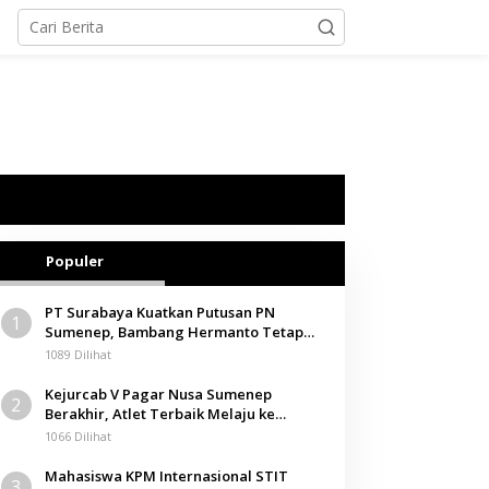
Populer
PT Surabaya Kuatkan Putusan PN
1
Sumenep, Bambang Hermanto Tetap
Dinyatakan Pemilik Sah Tanah di
1089 Dilihat
Pamolokan
Kejurcab V Pagar Nusa Sumenep
2
Berakhir, Atlet Terbaik Melaju ke
Kejurwil Jatim
1066 Dilihat
Mahasiswa KPM Internasional STIT
3