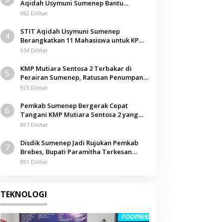
Aqidah Usymuni Sumenep Bantu
Pengurusan Jenazah WNI di Malaysia
982 Dilihat
STIT Aqidah Usymuni Sumenep
4
Berangkatkan 11 Mahasiswa untuk KPM
Internasional di Malaysia
954 Dilihat
KMP Mutiara Sentosa 2 Terbakar di
5
Perairan Sumenep, Ratusan Penumpang
Dievakuasi
923 Dilihat
Pemkab Sumenep Bergerak Cepat
6
Tangani KMP Mutiara Sentosa 2 yang
Terbakar
897 Dilihat
Disdik Sumenep Jadi Rujukan Pemkab
7
Brebes, Bupati Paramitha Terkesan
Pendidikan Berbasis Budaya
891 Dilihat
TEKNOLOGI