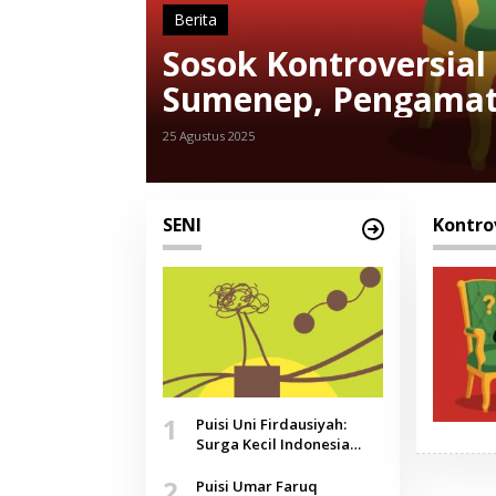
Berita
Sosok Kontroversial
Sumenep, Pengamat
25 Agustus 2025
SENI
Kontro
1
Puisi Uni Firdausiyah:
Surga Kecil Indonesia
yang Tak Lagi Perawan,
2
Doa yang Jauh, Narasi
Puisi Umar Faruq