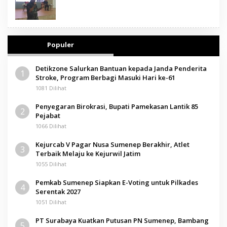
Populer
Detikzone Salurkan Bantuan kepada Janda Penderita
1
Stroke, Program Berbagi Masuki Hari ke-61
1081 Dilihat
Penyegaran Birokrasi, Bupati Pamekasan Lantik 85
2
Pejabat
1066 Dilihat
Kejurcab V Pagar Nusa Sumenep Berakhir, Atlet
3
Terbaik Melaju ke Kejurwil Jatim
1055 Dilihat
Pemkab Sumenep Siapkan E-Voting untuk Pilkades
4
Serentak 2027
1051 Dilihat
PT Surabaya Kuatkan Putusan PN Sumenep, Bambang
5