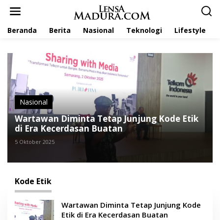
L
e
w
Beranda
Berita
Nasional
Teknologi
Lifestyle
a
t
i
k
e
k
o
n
t
Nasional
e
Wartawan Diminta Tetap Junjung Kode Etik
n
di Era Kecerdasan Buatan
5 Oktober 2025
Kode Etik
Wartawan Diminta Tetap Junjung Kode
Etik di Era Kecerdasan Buatan