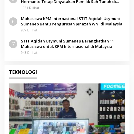
Hermanto Tetap Dinyatakan Pemilik Sah Tanah di
Pamolokan
1021 Dilihat
Mahasiswa KPM Internasional STIT Aqidah Usymuni
6
Sumenep Bantu Pengurusan Jenazah WNI di Malaysia
977 Dilihat
STIT Aqidah Usymuni Sumenep Berangkatkan 11
7
Mahasiswa untuk KPM Internasional di Malaysia
943 Dilihat
TEKNOLOGI