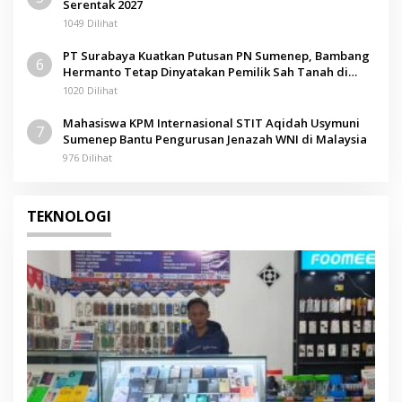
Serentak 2027
1049 Dilihat
PT Surabaya Kuatkan Putusan PN Sumenep, Bambang
6
Hermanto Tetap Dinyatakan Pemilik Sah Tanah di
Pamolokan
1020 Dilihat
Mahasiswa KPM Internasional STIT Aqidah Usymuni
7
Sumenep Bantu Pengurusan Jenazah WNI di Malaysia
976 Dilihat
TEKNOLOGI