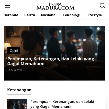
L
e
w
Beranda
Berita
Nasional
Teknologi
Lifestyle
a
t
i
k
e
k
o
n
t
Opini
e
Perempuan, Ketenangan, dan Lelaki yang
n
Gagal Memahami
17 Mei 2026
Ketenangan
Perempuan, Ketenangan, dan Lelaki
yang Gagal Memahami