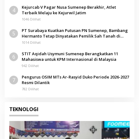
Kejurcab V Pagar Nusa Sumenep Berakhir, Atlet
4
Terbaik Melaju ke Kejurwil Jatim
1046 Dilihat
PT Surabaya Kuatkan Putusan PN Sumenep, Bambang
5
Hermanto Tetap Dinyatakan Pemilik Sah Tanah di
Pamolokan
1014 Dilihat
STIT Aqidah Usymuni Sumenep Berangkatkan 11
6
Mahasiswa untuk KPM Internasional di Malaysia
942 Dilihat
Pengurus OSIM MTs Ar-Rasyid Duko Periode 2026-2027
7
Resmi Dilantik
782 Dilihat
TEKNOLOGI