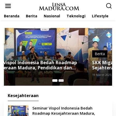
L
e
w
Beranda
Berita
Nasional
Teknologi
Lifestyle
a
t
i
k
e
k
o
n
t
Berita
e
SKK Migas Jabanusa Tegaskan Komitmennya
n
Sejahterakan Masyarakat Sumenep
19 Maret 2025
Kesejahteraan
Seminar Vispol Indonesia Bedah
Roadmap Kesejahteraan Madura,