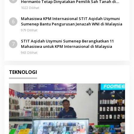
Hermanto Tetap Dinyatakan Pemilik Sah Tanah di
Pamolokan
1022 Dilihat
Mahasiswa KPM Internasional STIT Aqidah Usymuni
6
Sumenep Bantu Pengurusan Jenazah WNI di Malaysia
979 Dilihat
STIT Aqidah Usymuni Sumenep Berangkatkan 11
7
Mahasiswa untuk KPM Internasional di Malaysia
943 Dilihat
TEKNOLOGI