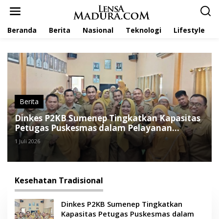
L
e
w
Beranda
Berita
Nasional
Teknologi
Lifestyle
a
t
i
k
e
k
o
n
t
Berita
e
Dinkes P2KB Sumenep Tingkatkan Kapasitas
n
Petugas Puskesmas dalam Pelayanan
Kesehatan Tradisional
1 Juli 2026
Kesehatan Tradisional
Dinkes P2KB Sumenep Tingkatkan
Kapasitas Petugas Puskesmas dalam