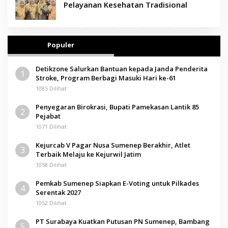
Pelayanan Kesehatan Tradisional
Populer
Detikzone Salurkan Bantuan kepada Janda Penderita
1
Stroke, Program Berbagi Masuki Hari ke-61
1085 Dilihat
Penyegaran Birokrasi, Bupati Pamekasan Lantik 85
2
Pejabat
1071 Dilihat
Kejurcab V Pagar Nusa Sumenep Berakhir, Atlet
3
Terbaik Melaju ke Kejurwil Jatim
1058 Dilihat
Pemkab Sumenep Siapkan E-Voting untuk Pilkades
4
Serentak 2027
1052 Dilihat
PT Surabaya Kuatkan Putusan PN Sumenep, Bambang
5