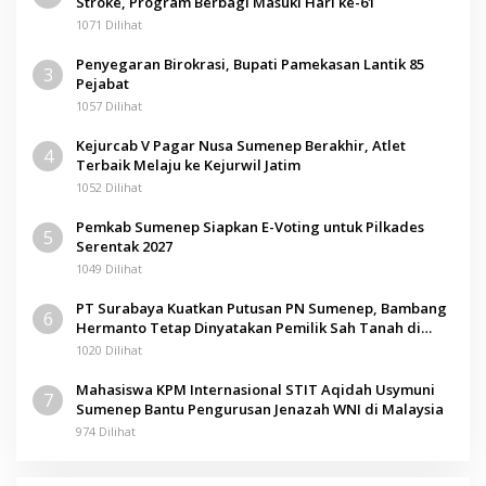
Stroke, Program Berbagi Masuki Hari ke-61
1071 Dilihat
Penyegaran Birokrasi, Bupati Pamekasan Lantik 85
3
Pejabat
1057 Dilihat
Kejurcab V Pagar Nusa Sumenep Berakhir, Atlet
4
Terbaik Melaju ke Kejurwil Jatim
1052 Dilihat
Pemkab Sumenep Siapkan E-Voting untuk Pilkades
5
Serentak 2027
1049 Dilihat
PT Surabaya Kuatkan Putusan PN Sumenep, Bambang
6
Hermanto Tetap Dinyatakan Pemilik Sah Tanah di
Pamolokan
1020 Dilihat
Mahasiswa KPM Internasional STIT Aqidah Usymuni
7
Sumenep Bantu Pengurusan Jenazah WNI di Malaysia
974 Dilihat