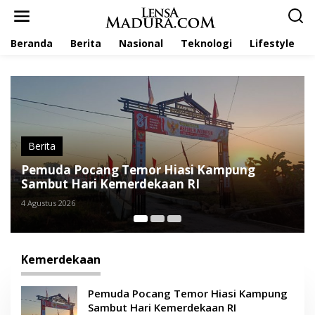
L
e
w
Beranda
Berita
Nasional
Teknologi
Lifestyle
a
t
i
k
e
k
o
n
t
Berita
e
mor Hiasi Kampung
Pecinta Merpati Ging-
n
rdekaan RI
HUT ke-80 RI dengan Ke
23 Agustus 2025
Kemerdekaan
Pemuda Pocang Temor Hiasi Kampung
Sambut Hari Kemerdekaan RI