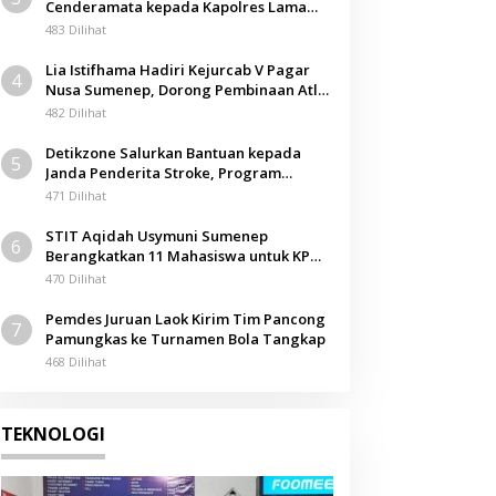
Cenderamata kepada Kapolres Lama
Berita
pada Acara Kenal Pamit
483 Dilihat
RSUD Sumenep Masuk Progra
Lia Istifhama Hadiri Kejurcab V Pagar
4
Nasional KJSU Kemenkes RI
Nusa Sumenep, Dorong Pembinaan Atlet
Berkarakter
482 Dilihat
21 Juni 2026
Detikzone Salurkan Bantuan kepada
5
Janda Penderita Stroke, Program
Berbagi Masuki Hari ke-61
471 Dilihat
STIT Aqidah Usymuni Sumenep
6
Berangkatkan 11 Mahasiswa untuk KPM
Internasional di Malaysia
470 Dilihat
Pemdes Juruan Laok Kirim Tim Pancong
7
Pamungkas ke Turnamen Bola Tangkap
468 Dilihat
TEKNOLOGI