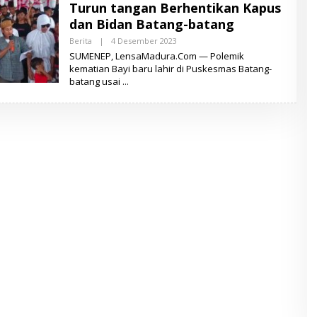
Turun tangan Berhentikan Kapus
A
D
dan Bidan Batang-batang
U
R
Berita
|
4 Desember 2023
O
A
L
SUMENEP, LensaMadura.Com — Polemik
E
kematian Bayi baru lahir di Puskesmas Batang-
H
batang usai
T
O
I
F
U
R
A
L
I
W
A
F
A