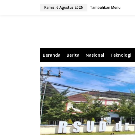
L
Kamis, 6 Agustus 2026
Tambahkan Menu
e
w
a
t
i
k
e
k
o
Beranda
Berita
Nasional
Teknologi
n
t
e
n