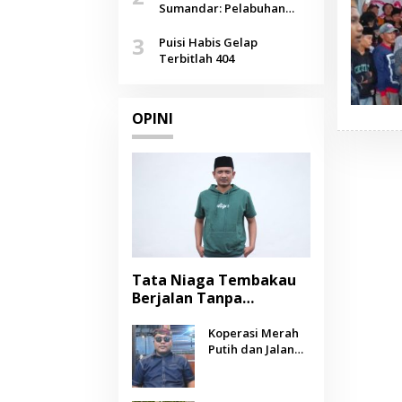
Agustus
Sumandar: Pelabuhan
Pasongsongan, Salopeng,
3
Selendang Benang Merah
Puisi Habis Gelap
Lombang
Terbitlah 404
OPINI
Tata Niaga Tembakau
Berjalan Tanpa
Instrumen, Benarkah
Negara Berpihak
Koperasi Merah
Putih dan Jalan
kepada Petani?
Panjang Menuju
Kesejahteraan