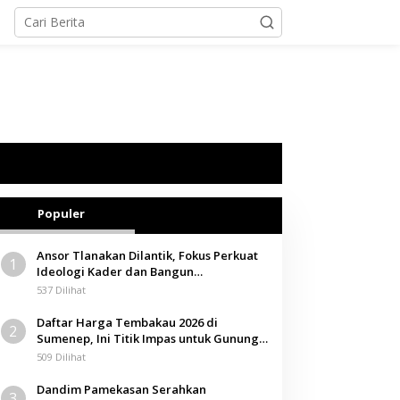
Populer
Ansor Tlanakan Dilantik, Fokus Perkuat
1
Ideologi Kader dan Bangun
Kemandirian Ekonomi
537 Dilihat
Daftar Harga Tembakau 2026 di
2
Sumenep, Ini Titik Impas untuk Gunung,
Tegal, dan Sawah
509 Dilihat
Dandim Pamekasan Serahkan
3