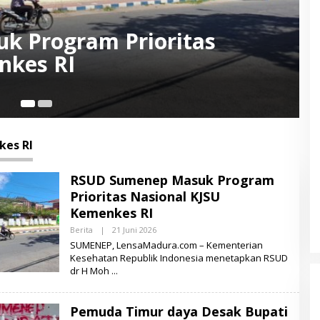
ya Desak Bupati Turun
an Kapus dan Bidan Batang-
es RI
RSUD Sumenep Masuk Program
Prioritas Nasional KJSU
Kemenkes RI
Berita
|
21 Juni 2026
O
L
SUMENEP, LensaMadura.com – Kementerian
E
Kesehatan Republik Indonesia menetapkan RSUD
H
dr H Moh
L
E
N
S
Pemuda Timur daya Desak Bupati
A
M