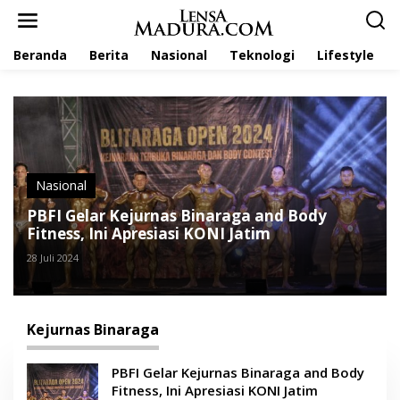
L
e
w
Beranda
Berita
Nasional
Teknologi
Lifestyle
a
t
i
k
e
k
o
n
t
Nasional
e
PBFI Gelar Kejurnas Binaraga and Body
n
Fitness, Ini Apresiasi KONI Jatim
28 Juli 2024
Kejurnas Binaraga
PBFI Gelar Kejurnas Binaraga and Body
Fitness, Ini Apresiasi KONI Jatim