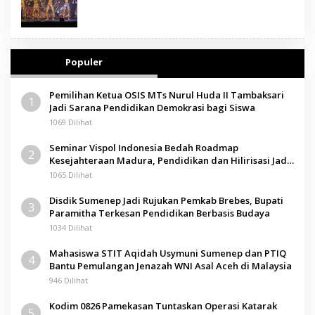
Populer
Pemilihan Ketua OSIS MTs Nurul Huda II Tambaksari
1
Jadi Sarana Pendidikan Demokrasi bagi Siswa
1069 Dilihat
Seminar Vispol Indonesia Bedah Roadmap
2
Kesejahteraan Madura, Pendidikan dan Hilirisasi Jadi
Kunci
1065 Dilihat
Disdik Sumenep Jadi Rujukan Pemkab Brebes, Bupati
3
Paramitha Terkesan Pendidikan Berbasis Budaya
1034 Dilihat
Mahasiswa STIT Aqidah Usymuni Sumenep dan PTIQ
4
Bantu Pemulangan Jenazah WNI Asal Aceh di Malaysia
946 Dilihat
Kodim 0826 Pamekasan Tuntaskan Operasi Katarak
5