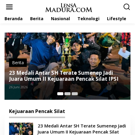
L
e
w
Beranda
Berita
Nasional
Teknologi
Lifestyle
a
t
i
k
e
k
o
n
t
Berita
e
te Sumenep Jadi
Pagar Nusa Sumenep Raih J
n
 Pencak Silat IPSI
dan Atlet Terbaik di Kejuara
26 Juni 2026
Kejuaraan Pencak Silat
23 Medali Antar SH Terate Sumenep Jadi
Juara Umum II Kejuaraan Pencak Silat