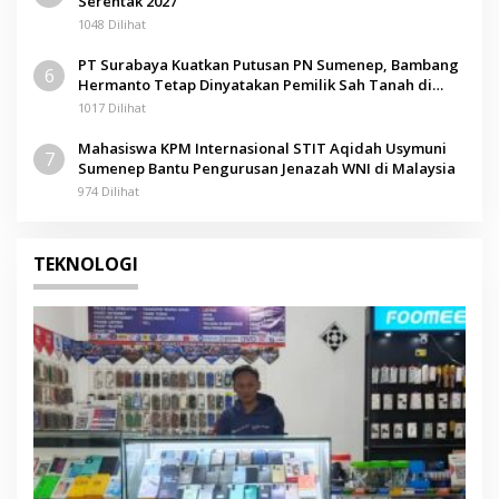
Serentak 2027
1048 Dilihat
PT Surabaya Kuatkan Putusan PN Sumenep, Bambang
6
Hermanto Tetap Dinyatakan Pemilik Sah Tanah di
Pamolokan
1017 Dilihat
Mahasiswa KPM Internasional STIT Aqidah Usymuni
7
Sumenep Bantu Pengurusan Jenazah WNI di Malaysia
974 Dilihat
TEKNOLOGI