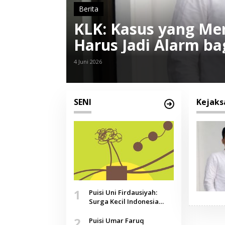
Berita
KLK: Kasus yang Me
Harus Jadi Alarm ba
4 Juni 2026
SENI
Kejaks
1
Puisi Uni Firdausiyah:
Surga Kecil Indonesia
yang Tak Lagi Perawan,
2
Doa yang Jauh, Narasi
Puisi Umar Faruq