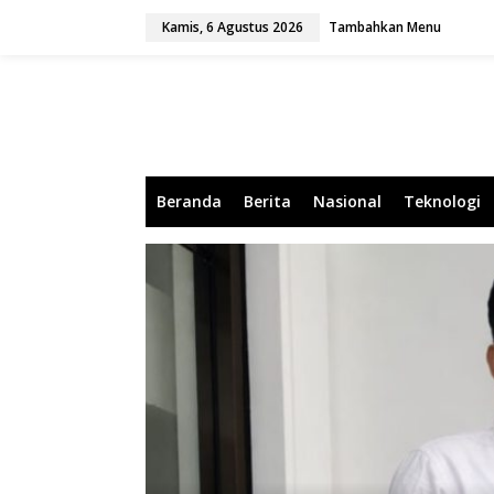
L
Kamis, 6 Agustus 2026
Tambahkan Menu
e
w
a
t
i
k
e
k
o
Beranda
Berita
Nasional
Teknologi
n
t
e
n