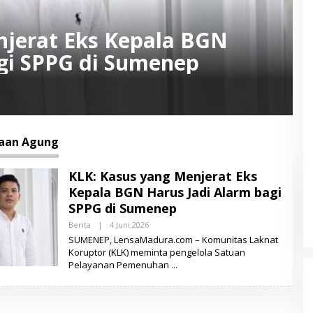
njerat Eks Kepala BGN
gi SPPG di Sumenep
aan Agung
KLK: Kasus yang Menjerat Eks
Kepala BGN Harus Jadi Alarm bagi
SPPG di Sumenep
Berita
|
4 Juni 2026
O
L
SUMENEP, LensaMadura.com – Komunitas Laknat
E
Koruptor (KLK) meminta pengelola Satuan
H
Pelayanan Pemenuhan
L
E
N
S
A
M