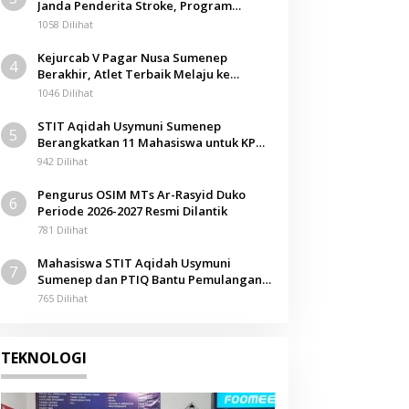
Janda Penderita Stroke, Program
Berbagi Masuki Hari ke-61
1058 Dilihat
Kejurcab V Pagar Nusa Sumenep
4
Berakhir, Atlet Terbaik Melaju ke
Kejurwil Jatim
1046 Dilihat
STIT Aqidah Usymuni Sumenep
5
Berangkatkan 11 Mahasiswa untuk KPM
Internasional di Malaysia
942 Dilihat
Pengurus OSIM MTs Ar-Rasyid Duko
6
Periode 2026-2027 Resmi Dilantik
781 Dilihat
Mahasiswa STIT Aqidah Usymuni
7
Sumenep dan PTIQ Bantu Pemulangan
Jenazah WNI Asal Aceh di Malaysia
765 Dilihat
TEKNOLOGI