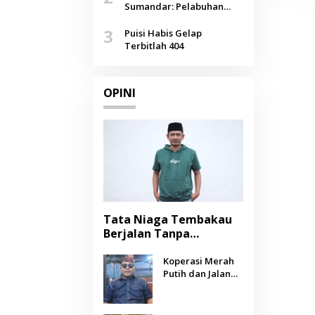
Agustus
Sumandar: Pelabuhan
Pasongsongan, Salopeng,
3
Selendang Benang Merah
Puisi Habis Gelap
Lombang
Terbitlah 404
OPINI
Tata Niaga Tembakau
Berjalan Tanpa
Instrumen, Benarkah
Negara Berpihak
Koperasi Merah
Putih dan Jalan
kepada Petani?
Panjang Menuju
Kesejahteraan