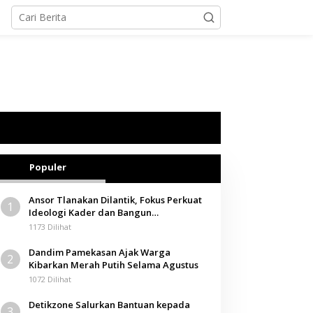
Populer
Ansor Tlanakan Dilantik, Fokus Perkuat
1
Ideologi Kader dan Bangun
Kemandirian Ekonomi
1173 Dilihat
Dandim Pamekasan Ajak Warga
2
Kibarkan Merah Putih Selama Agustus
1072 Dilihat
Detikzone Salurkan Bantuan kepada
3