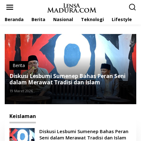
L
e
w
Beranda
Berita
Nasional
Teknologi
Lifestyle
a
t
i
k
e
k
o
n
t
Berita
e
Diskusi Lesbumi Sumenep Bahas Peran Seni
n
dalam Merawat Tradisi dan Islam
19 Maret 2026
Keislaman
Diskusi Lesbumi Sumenep Bahas Peran
Seni dalam Merawat Tradisi dan Islam