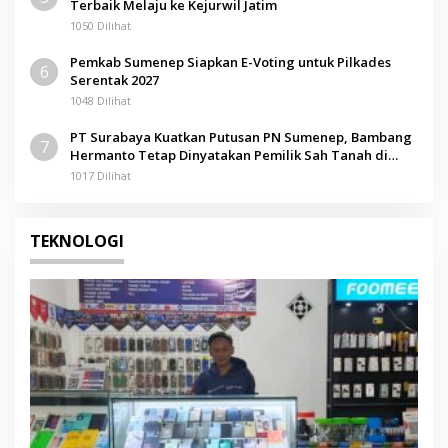
Terbaik Melaju ke Kejurwil Jatim
1050 Dilihat
Pemkab Sumenep Siapkan E-Voting untuk Pilkades
6
Serentak 2027
1048 Dilihat
PT Surabaya Kuatkan Putusan PN Sumenep, Bambang
7
Hermanto Tetap Dinyatakan Pemilik Sah Tanah di
Pamolokan
1017 Dilihat
TEKNOLOGI