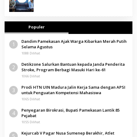
Populer
Dandim Pamekasan Ajak Warga Kibarkan Merah Putih
1
Selama Agustus
1088 Dilihat
Detikzone Salurkan Bantuan kepada Janda Penderita
2
Stroke, Program Berbagi Masuki Hari ke-61
1066 Dilihat
Prodi HTN UIN Madura Jalin Kerja Sama dengan APSI
3
untuk Penguatan Kompetensi Mahasiswa
1065 Dilihat
Penyegaran Birokrasi, Bupati Pamekasan Lantik 85
4
Pejabat
1055 Dilihat
Kejurcab V Pagar Nusa Sumenep Berakhir, Atlet
5