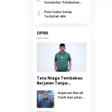
Agustus
Sumandar: Pelabuhan
Pasongsongan, Salopeng,
3
Selendang Benang Merah
Puisi Habis Gelap
Lombang
Terbitlah 404
OPINI
Tata Niaga Tembakau
Berjalan Tanpa
Instrumen, Benarkah
Negara Berpihak
Koperasi Merah
Putih dan Jalan
kepada Petani?
Panjang Menuju
Kesejahteraan