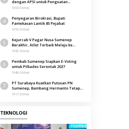
dengan APSI untuk Penguatan
Kompetensi Mahasiswa
1065 Dilihat
Penyegaran Birokrasi, Bupati
4
Pamekasan Lantik 85 Pejabat
1055 Dilihat
Kejurcab V Pagar Nusa Sumenep
5
Berakhir, Atlet Terbaik Melaju ke
Kejurwil Jatim
1050 Dilihat
Pemkab Sumenep Siapkan E-Voting
6
untuk Pilkades Serentak 2027
1048 Dilihat
PT Surabaya Kuatkan Putusan PN
7
Sumenep, Bambang Hermanto Tetap
Dinyatakan Pemilik Sah Tanah di
1017 Dilihat
Pamolokan
TEKNOLOGI