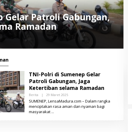
p Gelar Patroli Gabungan,
lama Ramadan
nan
TNI-Polri di Sumenep Gelar
Patroli Gabungan, Jaga
Ketertiban selama Ramadan
Berita
|
29 Maret 2025
O
L
SUMENEP, LensaMadura.com – Dalam rangka
E
menciptakan rasa aman dan nyaman bagi
H
masyarakat
L
E
N
S
A
M