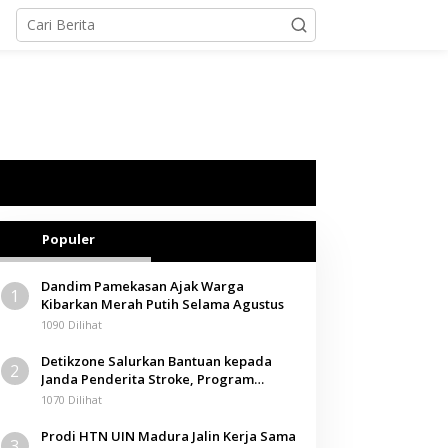
Populer
Dandim Pamekasan Ajak Warga
1
Kibarkan Merah Putih Selama Agustus
1090 Dilihat
Detikzone Salurkan Bantuan kepada
2
Janda Penderita Stroke, Program
Berbagi Masuki Hari ke-61
1070 Dilihat
Prodi HTN UIN Madura Jalin Kerja Sama
3