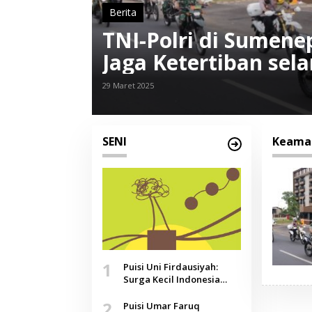
Berita
TNI-Polri di Sumene
Jaga Ketertiban se
29 Maret 2025
SENI
Keama
1
Puisi Uni Firdausiyah:
Surga Kecil Indonesia
yang Tak Lagi Perawan,
2
Doa yang Jauh, Narasi
Puisi Umar Faruq