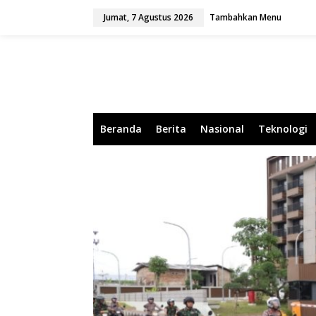
L
Jumat, 7 Agustus 2026
Tambahkan Menu
e
w
a
t
i
k
e
k
o
Beranda
Berita
Nasional
Teknologi
n
t
e
n