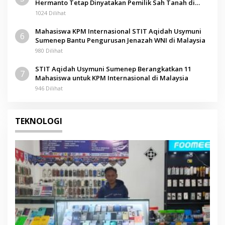
Hermanto Tetap Dinyatakan Pemilik Sah Tanah di
Pamolokan
1024 Dilihat
Mahasiswa KPM Internasional STIT Aqidah Usymuni
6
Sumenep Bantu Pengurusan Jenazah WNI di Malaysia
980 Dilihat
STIT Aqidah Usymuni Sumenep Berangkatkan 11
7
Mahasiswa untuk KPM Internasional di Malaysia
946 Dilihat
TEKNOLOGI