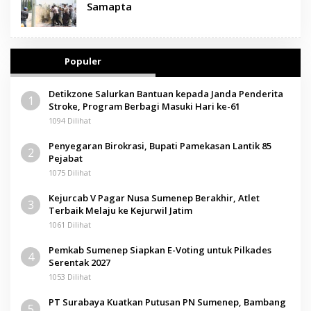
Samapta
Populer
Detikzone Salurkan Bantuan kepada Janda Penderita
1
Stroke, Program Berbagi Masuki Hari ke-61
1094 Dilihat
Penyegaran Birokrasi, Bupati Pamekasan Lantik 85
2
Pejabat
1075 Dilihat
Kejurcab V Pagar Nusa Sumenep Berakhir, Atlet
3
Terbaik Melaju ke Kejurwil Jatim
1061 Dilihat
Pemkab Sumenep Siapkan E-Voting untuk Pilkades
4
Serentak 2027
1053 Dilihat
PT Surabaya Kuatkan Putusan PN Sumenep, Bambang
5