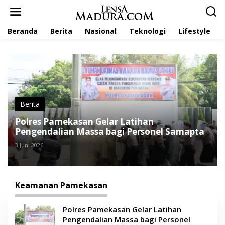
L
e
w
Beranda
Berita
Nasional
Teknologi
Lifestyle
a
t
i
k
e
k
o
n
t
Berita
e
Polres Pamekasan Gelar Latihan
n
Pengendalian Massa bagi Personel Samapta
3 Juni 2026
Keamanan Pamekasan
Polres Pamekasan Gelar Latihan
Pengendalian Massa bagi Personel