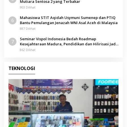
Mutiara Sentosa 2 yang Terbakar
903 Dilihat
Mahasiswa STIT Aqidah Usymuni Sumenep dan PTIQ
6
Bantu Pemulangan Jenazah WNI Asal Aceh di Malaysia
887 Dilihat
Seminar Vispol Indonesia Bedah Roadmap
7
Kesejahteraan Madura, Pendidikan dan Hilirisasi Jadi
Kunci
862 Dilihat
TEKNOLOGI