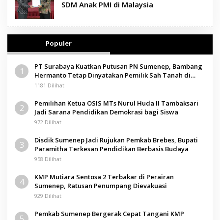
SDM Anak PMI di Malaysia
Populer
PT Surabaya Kuatkan Putusan PN Sumenep, Bambang
1
Hermanto Tetap Dinyatakan Pemilik Sah Tanah di
Pamolokan
1181 Dilihat
Pemilihan Ketua OSIS MTs Nurul Huda II Tambaksari
2
Jadi Sarana Pendidikan Demokrasi bagi Siswa
972 Dilihat
Disdik Sumenep Jadi Rujukan Pemkab Brebes, Bupati
3
Paramitha Terkesan Pendidikan Berbasis Budaya
958 Dilihat
KMP Mutiara Sentosa 2 Terbakar di Perairan
4
Sumenep, Ratusan Penumpang Dievakuasi
929 Dilihat
Pemkab Sumenep Bergerak Cepat Tangani KMP
5