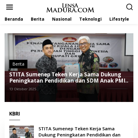
L
e
w
Beranda
Berita
Nasional
Teknologi
Lifestyle
a
t
i
k
e
k
o
n
t
Berita
e
STITA Sumenep Teken Kerja Sama Dukung
n
Peningkatan Pendidikan dan SDM Anak PMI
di Malaysia
13 Oktober 2025
KBRI
STITA Sumenep Teken Kerja Sama
Dukung Peningkatan Pendidikan dan