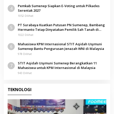
Pemkab Sumenep Siapkan E-Voting untuk Pilkades
4
Serentak 2027
1052 Dilihat
PT Surabaya Kuatkan Putusan PN Sumenep, Bambang
5
Hermanto Tetap Dinyatakan Pemilik Sah Tanah di
Pamolokan
1022 Dilihat
Mahasiswa KPM Internasional STIT Aqidah Usymuni
6
Sumenep Bantu Pengurusan Jenazah WNI di Malaysia
978 Dilihat
STIT Aqidah Usymuni Sumenep Berangkatkan 11
7
Mahasiswa untuk KPM Internasional di Malaysia
943 Dilihat
TEKNOLOGI