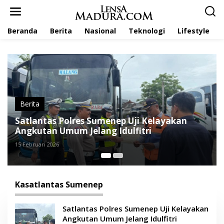
L
e
w
Beranda
Berita
Nasional
Teknologi
Lifestyle
a
t
i
k
e
k
o
n
t
Berita
e
Satlantas Polres Sumenep Uji Kelayakan
n
Angkutan Umum Jelang Idulfitri
15 Februari 2026
Kasatlantas Sumenep
Satlantas Polres Sumenep Uji Kelayakan
Angkutan Umum Jelang Idulfitri