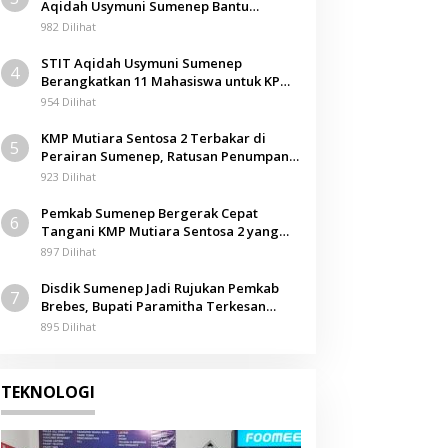
Aqidah Usymuni Sumenep Bantu
Pengurusan Jenazah WNI di Malaysia
982 Dilihat
STIT Aqidah Usymuni Sumenep
4
Berangkatkan 11 Mahasiswa untuk KPM
Internasional di Malaysia
954 Dilihat
KMP Mutiara Sentosa 2 Terbakar di
5
Perairan Sumenep, Ratusan Penumpang
Dievakuasi
923 Dilihat
Pemkab Sumenep Bergerak Cepat
6
Tangani KMP Mutiara Sentosa 2 yang
Terbakar
897 Dilihat
Disdik Sumenep Jadi Rujukan Pemkab
7
Brebes, Bupati Paramitha Terkesan
Pendidikan Berbasis Budaya
895 Dilihat
TEKNOLOGI