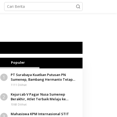
Populer
PT Surabaya Kuatkan Putusan PN
1
Sumenep, Bambang Hermanto Tetap
Dinyatakan Pemilik Sah Tanah di
1111 Dilihat
Pamolokan
Kejurcab V Pagar Nusa Sumenep
2
Berakhir, Atlet Terbaik Melaju ke
Kejurwil Jatim
1068 Dilihat
Mahasiswa KPM Internasional STIT
3