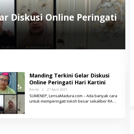
r Diskusi Online Peringati
Manding Terkini Gelar Diskusi
Online Peringati Hari Kartini
Berita
|
27 April 2025
O
L
SUMENEP, LensaMadura.com – Ada banyak cara
E
untuk memperingati tokoh besar sekaliber RA
H
L
E
N
S
A
M
A