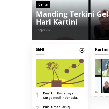
Berita
Manding Terkini Gela
Hari Kartini
27 April 2025
SENI
Kartini
1
Puisi Uni Firdausiyah:
Surga Kecil Indonesia
yang Tak Lagi Perawan,
2
Doa yang Jauh, Narasi
Puisi Umar Faruq