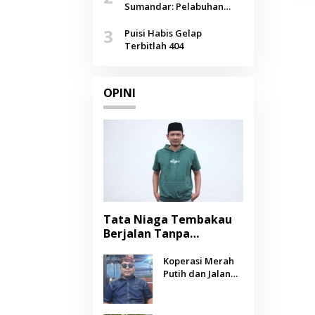
Agustus
Sumandar: Pelabuhan
Pasongsongan, Salopeng,
3
Selendang Benang Merah
Puisi Habis Gelap
Lombang
Terbitlah 404
OPINI
Tata Niaga Tembakau
Berjalan Tanpa
Instrumen, Benarkah
Negara Berpihak
Koperasi Merah
Putih dan Jalan
kepada Petani?
Panjang Menuju
Kesejahteraan