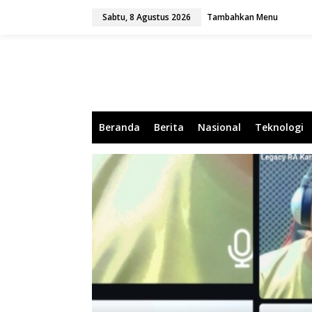
L
Sabtu, 8 Agustus 2026
Tambahkan Menu
e
w
a
t
i
k
e
k
o
Beranda
Berita
Nasional
Teknologi
n
t
e
n