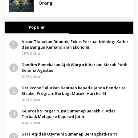
Orang
Populer
Ansor Tlanakan Dilantik, Fokus Perkuat Ideologi Kader
1
dan Bangun Kemandirian Ekonomi
1179 Dilihat
Dandim Pamekasan Ajak Warga Kibarkan Merah Putih
2
Selama Agustus
1076 Dilihat
Detikzone Salurkan Bantuan kepada Janda Penderita
3
Stroke, Program Berbagi Masuki Hari ke-61
1064 Dilihat
Kejurcab V Pagar Nusa Sumenep Berakhir, Atlet
4
Terbaik Melaju ke Kejurwil Jatim
1046 Dilihat
STIT Aqidah Usymuni Sumenep Berangkatkan 11
5