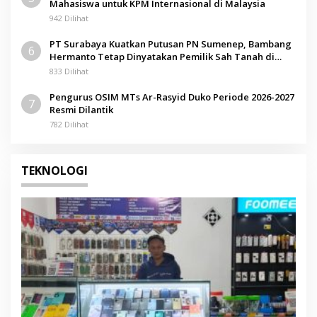
Mahasiswa untuk KPM Internasional di Malaysia
942 Dilihat
PT Surabaya Kuatkan Putusan PN Sumenep, Bambang
6
Hermanto Tetap Dinyatakan Pemilik Sah Tanah di
Pamolokan
833 Dilihat
Pengurus OSIM MTs Ar-Rasyid Duko Periode 2026-2027
7
Resmi Dilantik
782 Dilihat
TEKNOLOGI