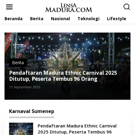
L
e
w
Beranda
Berita
Nasional
Teknologi
Lifestyle
a
t
i
k
e
k
o
n
t
Berita
e
Pendaftaran Madura Ethnic Carnival 2025
n
Ditutup, Peserta Tembus 96 Orang
11 September 2025
Karnaval Sumenep
Pendaftaran Madura Ethnic Carnival
2025 Ditutup, Peserta Tembus 96