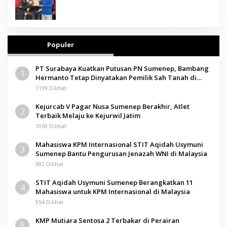
Populer
PT Surabaya Kuatkan Putusan PN Sumenep, Bambang
1
Hermanto Tetap Dinyatakan Pemilik Sah Tanah di
Pamolokan
1139 Dilihat
Kejurcab V Pagar Nusa Sumenep Berakhir, Atlet
2
Terbaik Melaju ke Kejurwil Jatim
1069 Dilihat
Mahasiswa KPM Internasional STIT Aqidah Usymuni
3
Sumenep Bantu Pengurusan Jenazah WNI di Malaysia
982 Dilihat
STIT Aqidah Usymuni Sumenep Berangkatkan 11
4
Mahasiswa untuk KPM Internasional di Malaysia
954 Dilihat
KMP Mutiara Sentosa 2 Terbakar di Perairan
5