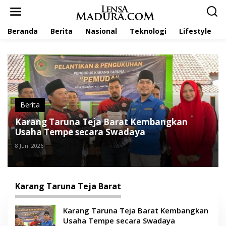
L
e
w
Beranda
Berita
Nasional
Teknologi
Lifestyle
a
t
i
k
e
k
o
n
t
Berita
e
Karang Taruna Teja Barat Kembangkan
n
Usaha Tempe secara Swadaya
8 Juni 2026
Karang Taruna Teja Barat
Karang Taruna Teja Barat Kembangkan
Usaha Tempe secara Swadaya