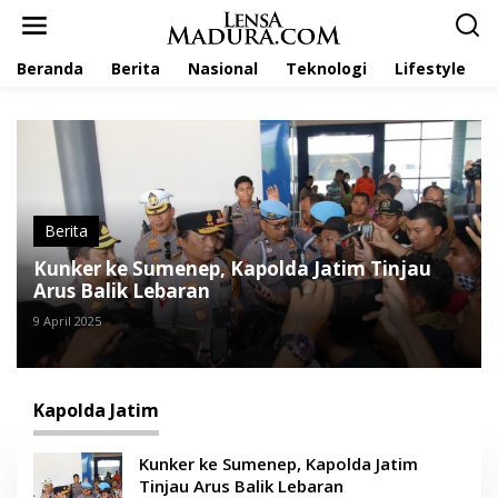
L
e
w
Beranda
Berita
Nasional
Teknologi
Lifestyle
a
t
i
k
e
k
o
n
t
Berita
e
Kunker ke Sumenep, Kapolda Jatim Tinjau
n
Arus Balik Lebaran
9 April 2025
Kapolda Jatim
Kunker ke Sumenep, Kapolda Jatim
Tinjau Arus Balik Lebaran