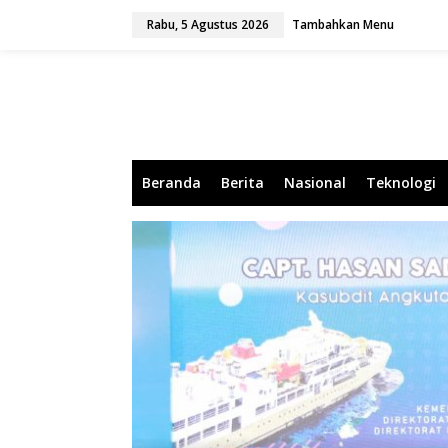
L
Rabu, 5 Agustus 2026
Tambahkan Menu
e
w
a
t
i
k
e
k
o
Beranda
Berita
Nasional
Teknologi
n
t
e
n