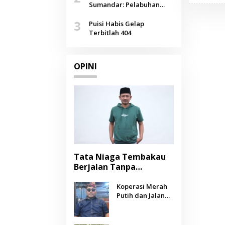
Agustus
Sumandar: Pelabuhan
Pasongsongan, Salopeng,
3
Selendang Benang Merah
Puisi Habis Gelap
Lombang
Terbitlah 404
OPINI
Tata Niaga Tembakau
Berjalan Tanpa
Instrumen, Benarkah
Negara Berpihak
Koperasi Merah
Putih dan Jalan
kepada Petani?
Panjang Menuju
Kesejahteraan