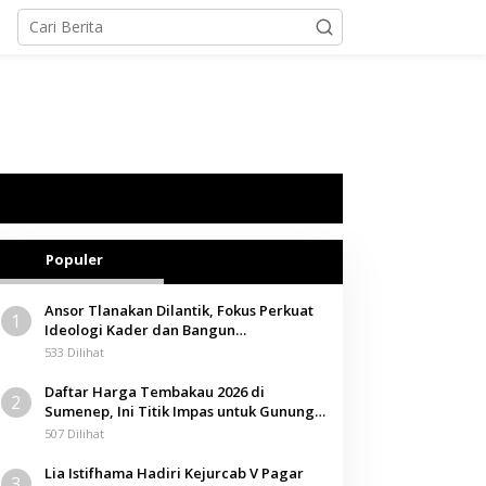
Populer
Ansor Tlanakan Dilantik, Fokus Perkuat
1
Ideologi Kader dan Bangun
Kemandirian Ekonomi
533 Dilihat
Daftar Harga Tembakau 2026 di
2
Sumenep, Ini Titik Impas untuk Gunung,
Tegal, dan Sawah
507 Dilihat
Lia Istifhama Hadiri Kejurcab V Pagar
3