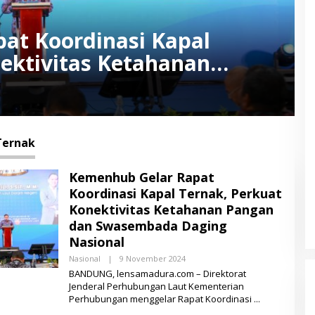
at Koordinasi Kapal
ektivitas Ketahanan
bada Daging Nasional
Ternak
Kemenhub Gelar Rapat
Koordinasi Kapal Ternak, Perkuat
Konektivitas Ketahanan Pangan
dan Swasembada Daging
Nasional
Nasional
|
9 November 2024
O
L
BANDUNG, lensamadura.com – Direktorat
E
Jenderal Perhubungan Laut Kementerian
H
Perhubungan menggelar Rapat Koordinasi
L
E