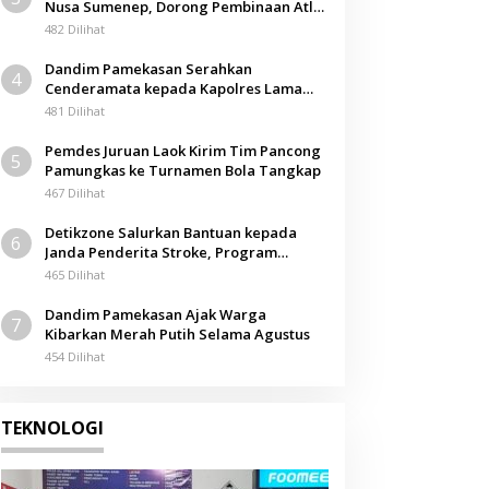
Nusa Sumenep, Dorong Pembinaan Atlet
Berkarakter
482 Dilihat
Dandim Pamekasan Serahkan
4
Cenderamata kepada Kapolres Lama
pada Acara Kenal Pamit
481 Dilihat
Pemdes Juruan Laok Kirim Tim Pancong
5
Pamungkas ke Turnamen Bola Tangkap
467 Dilihat
Detikzone Salurkan Bantuan kepada
6
Janda Penderita Stroke, Program
Berbagi Masuki Hari ke-61
465 Dilihat
Dandim Pamekasan Ajak Warga
7
Kibarkan Merah Putih Selama Agustus
454 Dilihat
TEKNOLOGI