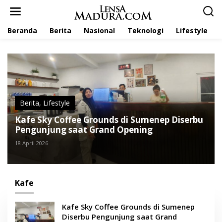
L
e
w
Beranda
Berita
Nasional
Teknologi
Lifestyle
a
t
i
k
e
k
o
n
t
Berita
,
Lifestyle
e
Kafe Sky Coffee Grounds di Sumenep Diserbu
n
Pengunjung saat Grand Opening
18 April 2026
Kafe
Kafe Sky Coffee Grounds di Sumenep
Diserbu Pengunjung saat Grand