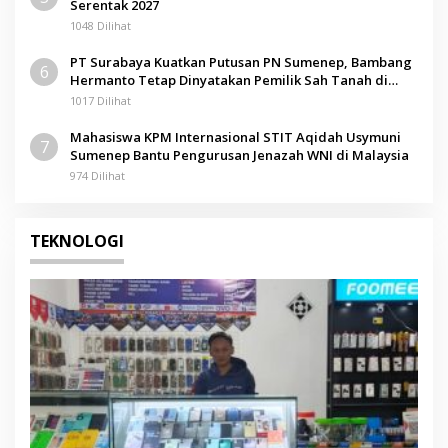
Serentak 2027
1048 Dilihat
PT Surabaya Kuatkan Putusan PN Sumenep, Bambang
6
Hermanto Tetap Dinyatakan Pemilik Sah Tanah di
Pamolokan
1017 Dilihat
Mahasiswa KPM Internasional STIT Aqidah Usymuni
7
Sumenep Bantu Pengurusan Jenazah WNI di Malaysia
974 Dilihat
TEKNOLOGI