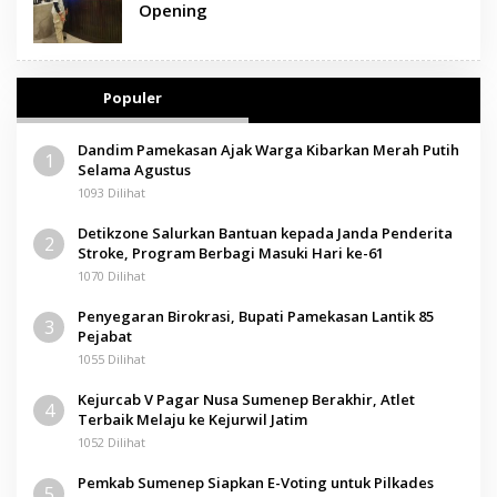
Opening
Populer
Dandim Pamekasan Ajak Warga Kibarkan Merah Putih
1
Selama Agustus
1093 Dilihat
Detikzone Salurkan Bantuan kepada Janda Penderita
2
Stroke, Program Berbagi Masuki Hari ke-61
1070 Dilihat
Penyegaran Birokrasi, Bupati Pamekasan Lantik 85
3
Pejabat
1055 Dilihat
Kejurcab V Pagar Nusa Sumenep Berakhir, Atlet
4
Terbaik Melaju ke Kejurwil Jatim
1052 Dilihat
Pemkab Sumenep Siapkan E-Voting untuk Pilkades
5