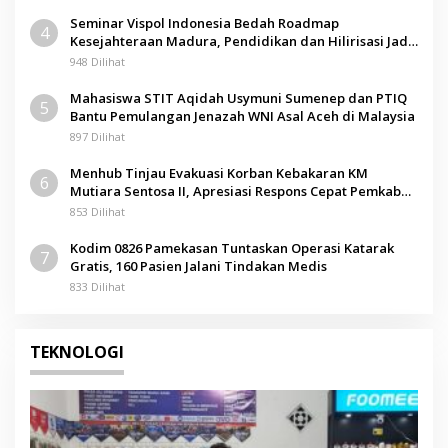
Seminar Vispol Indonesia Bedah Roadmap
4
Kesejahteraan Madura, Pendidikan dan Hilirisasi Jadi
Kunci
948 Dilihat
Mahasiswa STIT Aqidah Usymuni Sumenep dan PTIQ
5
Bantu Pemulangan Jenazah WNI Asal Aceh di Malaysia
897 Dilihat
Menhub Tinjau Evakuasi Korban Kebakaran KM
6
Mutiara Sentosa II, Apresiasi Respons Cepat Pemkab
Sumenep
853 Dilihat
Kodim 0826 Pamekasan Tuntaskan Operasi Katarak
7
Gratis, 160 Pasien Jalani Tindakan Medis
833 Dilihat
TEKNOLOGI