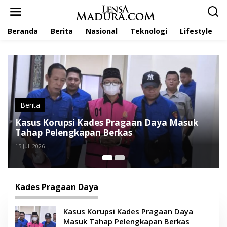
L
e
w
Beranda
Berita
Nasional
Teknologi
Lifestyle
a
t
i
k
e
k
o
n
t
Berita
e
Kasus Korupsi Kades Pragaan Daya Masuk
K
n
Tahap Pelengkapan Berkas
t
15 Juli 2026
23 
Kades Pragaan Daya
Kasus Korupsi Kades Pragaan Daya
Masuk Tahap Pelengkapan Berkas