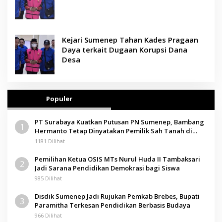
Kejari Sumenep Tahan Kades Pragaan
Daya terkait Dugaan Korupsi Dana
Desa
Populer
PT Surabaya Kuatkan Putusan PN Sumenep, Bambang
1
Hermanto Tetap Dinyatakan Pemilik Sah Tanah di
Pamolokan
1181 Dilihat
Pemilihan Ketua OSIS MTs Nurul Huda II Tambaksari
2
Jadi Sarana Pendidikan Demokrasi bagi Siswa
985 Dilihat
Disdik Sumenep Jadi Rujukan Pemkab Brebes, Bupati
3
Paramitha Terkesan Pendidikan Berbasis Budaya
966 Dilihat