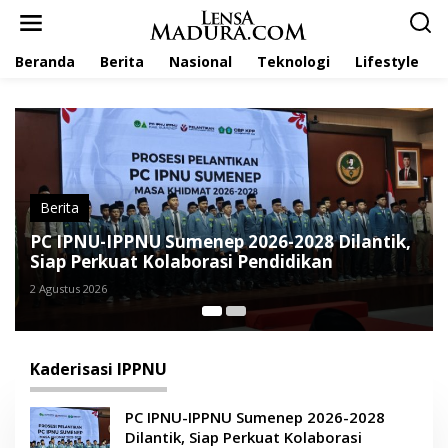
L
e
w
Beranda
Berita
Nasional
Teknologi
Lifestyle
a
t
i
k
e
k
o
n
t
Berita
e
U Sumenep 2026-2028 Dilantik,
Putri Ramadani
n
 Kolaborasi Pendidikan
2026–2028, Kade
Utama
27 April 2026
Kaderisasi IPPNU
PC IPNU-IPPNU Sumenep 2026-2028
Dilantik, Siap Perkuat Kolaborasi