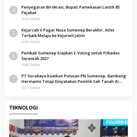
Penyegaran Birokrasi, Bupati Pamekasan Lantik 85
4
Pejabat
1055 Dilihat
Kejurcab V Pagar Nusa Sumenep Berakhir, Atlet
5
Terbaik Melaju ke Kejurwil Jatim
1050 Dilihat
Pemkab Sumenep Siapkan E-Voting untuk Pilkades
6
Serentak 2027
1048 Dilihat
PT Surabaya Kuatkan Putusan PN Sumenep, Bambang
7
Hermanto Tetap Dinyatakan Pemilik Sah Tanah di
Pamolokan
1017 Dilihat
TEKNOLOGI