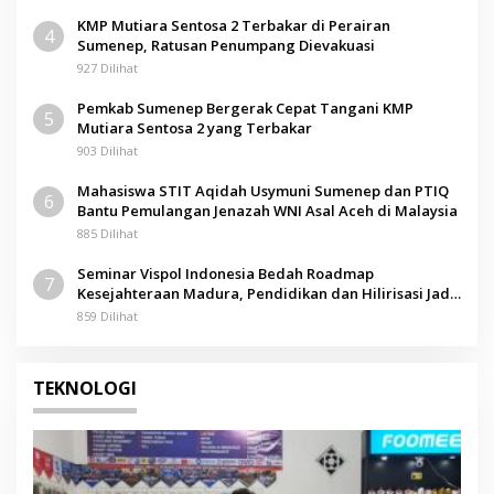
KMP Mutiara Sentosa 2 Terbakar di Perairan
4
Sumenep, Ratusan Penumpang Dievakuasi
927 Dilihat
Pemkab Sumenep Bergerak Cepat Tangani KMP
5
Mutiara Sentosa 2 yang Terbakar
903 Dilihat
Mahasiswa STIT Aqidah Usymuni Sumenep dan PTIQ
6
Bantu Pemulangan Jenazah WNI Asal Aceh di Malaysia
885 Dilihat
Seminar Vispol Indonesia Bedah Roadmap
7
Kesejahteraan Madura, Pendidikan dan Hilirisasi Jadi
Kunci
859 Dilihat
TEKNOLOGI