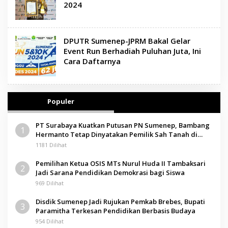
2024
DPUTR Sumenep-JPRM Bakal Gelar
Event Run Berhadiah Puluhan Juta, Ini
Cara Daftarnya
Populer
PT Surabaya Kuatkan Putusan PN Sumenep, Bambang
1
Hermanto Tetap Dinyatakan Pemilik Sah Tanah di
Pamolokan
1181 Dilihat
Pemilihan Ketua OSIS MTs Nurul Huda II Tambaksari
2
Jadi Sarana Pendidikan Demokrasi bagi Siswa
969 Dilihat
Disdik Sumenep Jadi Rujukan Pemkab Brebes, Bupati
3
Paramitha Terkesan Pendidikan Berbasis Budaya
954 Dilihat