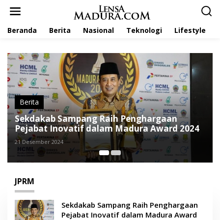
L
e
w
Beranda
Berita
Nasional
Teknologi
Lifestyle
a
t
i
k
e
k
o
n
t
Berita
e
DPUTR Sumenep-JPRM Bakal Gelar Event Ru
n
024
Berhadiah Puluhan Juta, Ini Cara Daftarnya
3 Desember 2024
JPRM
Sekdakab Sampang Raih Penghargaan
Pejabat Inovatif dalam Madura Award