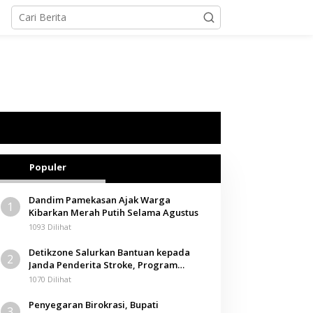
Populer
Dandim Pamekasan Ajak Warga
1
Kibarkan Merah Putih Selama Agustus
1093 Dilihat
Detikzone Salurkan Bantuan kepada
2
Janda Penderita Stroke, Program
Berbagi Masuki Hari ke-61
1070 Dilihat
Penyegaran Birokrasi, Bupati
3