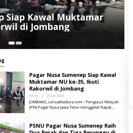
umenep Raih Dua Perak dan
jurwil IX Jatim
2
ng
Pagar Nusa Sumenep Siap Kawal
Muktamar NU ke-35, Ikuti
Rakorwil di Jombang
Berita
|
26 Juli 2026
O
L
JOMBANG, LensaMadura.com – Pengurus Wilayah
E
(PW) Pagar Nusa Jawa Timur menggelar Rapat
H
L
E
N
PSNU Pagar Nusa Sumenep Raih
S
A
Dua Perak dan Tiga Perunggu di
M