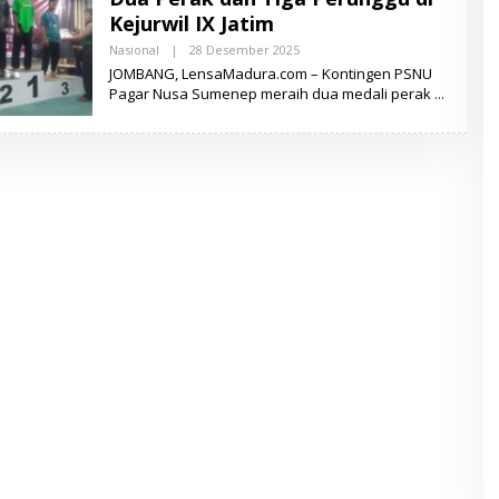
A
Kejurwil IX Jatim
D
U
Nasional
|
28 Desember 2025
O
R
L
JOMBANG, LensaMadura.com – Kontingen PSNU
A
E
Pagar Nusa Sumenep meraih dua medali perak
H
L
E
N
S
A
M
A
D
U
R
A