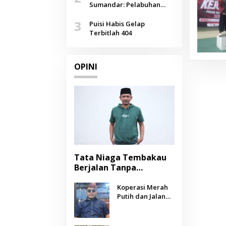
Agustus
Sumandar: Pelabuhan
Pasongsongan, Salopeng,
3
Selendang Benang Merah
Puisi Habis Gelap
Lombang
Terbitlah 404
OPINI
Tata Niaga Tembakau
Berjalan Tanpa
Instrumen, Benarkah
Negara Berpihak
Koperasi Merah
Putih dan Jalan
kepada Petani?
Panjang Menuju
Kesejahteraan