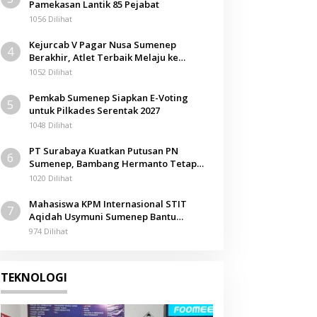
Pamekasan Lantik 85 Pejabat
Berita
1056 Dilihat
Pagar Nusa Sumenep Siap Ka
Kejurcab V Pagar Nusa Sumenep
4
NU ke-35, Ikuti Rakorwil di J
Berakhir, Atlet Terbaik Melaju ke
Kejurwil Jatim
1052 Dilihat
6 Juli 2026
Pemkab Sumenep Siapkan E-Voting
5
untuk Pilkades Serentak 2027
1048 Dilihat
PT Surabaya Kuatkan Putusan PN
6
Sumenep, Bambang Hermanto Tetap
Dinyatakan Pemilik Sah Tanah di
1020 Dilihat
Pamolokan
Mahasiswa KPM Internasional STIT
7
Aqidah Usymuni Sumenep Bantu
Pengurusan Jenazah WNI di Malaysia
974 Dilihat
TEKNOLOGI