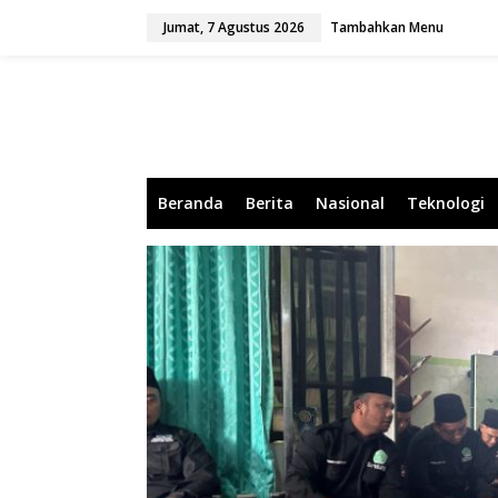
L
Jumat, 7 Agustus 2026
Tambahkan Menu
e
w
a
t
i
k
e
k
o
Beranda
Berita
Nasional
Teknologi
n
t
e
n