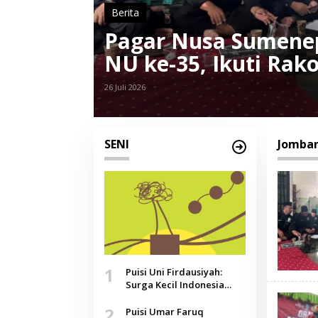
Nasional
amar
PSNU Pagar Nusa S
Tiga Perunggu di Ke
28 Desember 2025
SENI
Jomba
1
Puisi Uni Firdausiyah:
Surga Kecil Indonesia
yang Tak Lagi Perawan,
2
Doa yang Jauh, Narasi
Puisi Umar Faruq