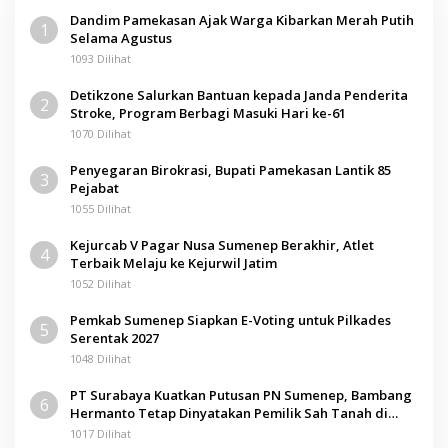
Dandim Pamekasan Ajak Warga Kibarkan Merah Putih
1
Selama Agustus
1093 Dilihat
Detikzone Salurkan Bantuan kepada Janda Penderita
2
Stroke, Program Berbagi Masuki Hari ke-61
1070 Dilihat
Penyegaran Birokrasi, Bupati Pamekasan Lantik 85
3
Pejabat
1055 Dilihat
Kejurcab V Pagar Nusa Sumenep Berakhir, Atlet
4
Terbaik Melaju ke Kejurwil Jatim
1052 Dilihat
Pemkab Sumenep Siapkan E-Voting untuk Pilkades
5
Serentak 2027
1048 Dilihat
PT Surabaya Kuatkan Putusan PN Sumenep, Bambang
6
Hermanto Tetap Dinyatakan Pemilik Sah Tanah di
Pamolokan
1017 Dilihat