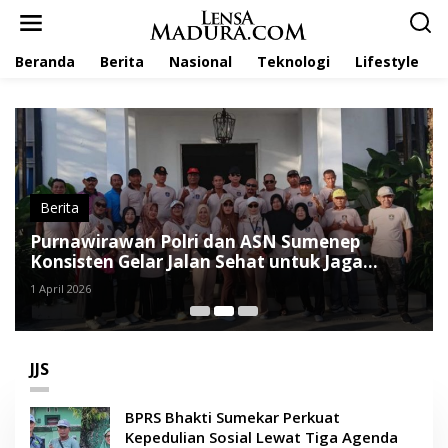
L
e
w
Beranda
Berita
Nasional
Teknologi
Lifestyle
a
t
i
k
e
k
o
n
t
Berita
e
Purnawirawan Polri dan ASN Sumenep
n
Konsisten Gelar Jalan Sehat untuk Jaga
Kebugaran dan Silaturahmi
1 April 2026
JJS
BPRS Bhakti Sumekar Perkuat
Kepedulian Sosial Lewat Tiga Agenda