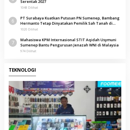
Serentak 2027
1048 Dilihat
PT Surabaya Kuatkan Putusan PN Sumenep, Bambang
6
Hermanto Tetap Dinyatakan Pemilik Sah Tanah di
Pamolokan
1020 Dilihat
Mahasiswa KPM Internasional STIT Aqidah Usymuni
7
Sumenep Bantu Pengurusan Jenazah WNI di Malaysia
974 Dilihat
TEKNOLOGI