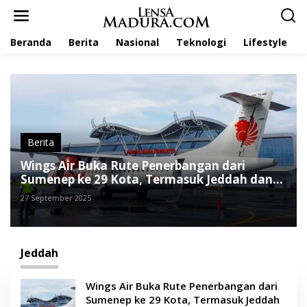
L
e
w
Beranda
Berita
Nasional
Teknologi
Lifestyle
a
t
i
k
e
k
o
n
t
Berita
e
Wings Air Buka Rute Penerbangan dari
n
Sumenep ke 29 Kota, Termasuk Jeddah dan
Kuala Lumpur
27 September 2025
Jeddah
Wings Air Buka Rute Penerbangan dari
Sumenep ke 29 Kota, Termasuk Jeddah