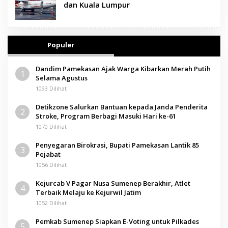
dan Kuala Lumpur
Populer
Dandim Pamekasan Ajak Warga Kibarkan Merah Putih
1
Selama Agustus
1093 Dilihat
Detikzone Salurkan Bantuan kepada Janda Penderita
2
Stroke, Program Berbagi Masuki Hari ke-61
1070 Dilihat
Penyegaran Birokrasi, Bupati Pamekasan Lantik 85
3
Pejabat
1056 Dilihat
Kejurcab V Pagar Nusa Sumenep Berakhir, Atlet
4
Terbaik Melaju ke Kejurwil Jatim
1052 Dilihat
Pemkab Sumenep Siapkan E-Voting untuk Pilkades
5