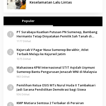
Keselamatan Lalu Lintas
Populer
PT Surabaya Kuatkan Putusan PN Sumenep, Bambang
1
Hermanto Tetap Dinyatakan Pemilik Sah Tanah di
Pamolokan
1177 Dilihat
Kejurcab V Pagar Nusa Sumenep Berakhir, Atlet
2
Terbaik Melaju ke Kejurwil Jatim
1075 Dilihat
Mahasiswa KPM Internasional STIT Aqidah Usymuni
3
Sumenep Bantu Pengurusan Jenazah WNI di Malaysia
983 Dilihat
Pemilihan Ketua OSIS MTs Nurul Huda II Tambaksari
4
Jadi Sarana Pendidikan Demokrasi bagi Siswa
936 Dilihat
KMP Mutiara Sentosa 2 Terbakar di Perairan
5