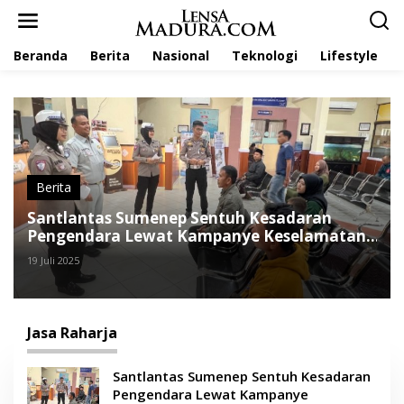
L
e
w
Beranda
Berita
Nasional
Teknologi
Lifestyle
a
t
i
k
e
k
o
n
t
Berita
e
Santlantas Sumenep Sentuh Kesadaran
n
Pengendara Lewat Kampanye Keselamatan
Lalu Lintas
19 Juli 2025
Jasa Raharja
Santlantas Sumenep Sentuh Kesadaran
Pengendara Lewat Kampanye