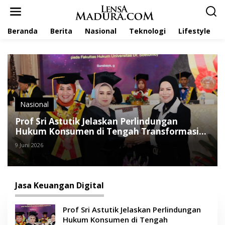
L
e
w
Beranda
Berita
Nasional
Teknologi
Lifestyle
a
t
i
k
e
k
o
n
t
Nasional
e
Prof Sri Astutik Jelaskan Perlindungan
n
Hukum Konsumen di Tengah Transformasi
Bank Digital
9 Juni 2026
Jasa Keuangan Digital
Prof Sri Astutik Jelaskan Perlindungan
Hukum Konsumen di Tengah