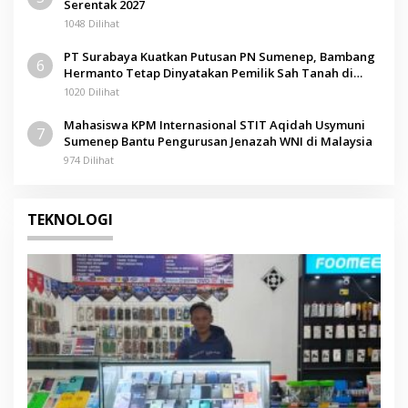
Serentak 2027
1048 Dilihat
PT Surabaya Kuatkan Putusan PN Sumenep, Bambang
6
Hermanto Tetap Dinyatakan Pemilik Sah Tanah di
Pamolokan
1020 Dilihat
Mahasiswa KPM Internasional STIT Aqidah Usymuni
7
Sumenep Bantu Pengurusan Jenazah WNI di Malaysia
974 Dilihat
TEKNOLOGI