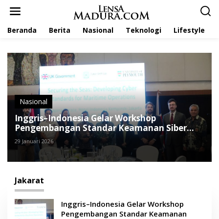
L
e
w
Beranda
Berita
Nasional
Teknologi
Lifestyle
a
t
i
k
e
k
o
n
t
Nasional
e
Inggris–Indonesia Gelar Workshop
n
Pengembangan Standar Keamanan Siber
Maritim
29 Januari 2026
Jakarat
Inggris–Indonesia Gelar Workshop
Pengembangan Standar Keamanan