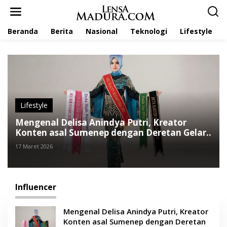
L
e
w
Beranda
Berita
Nasional
Teknologi
Lifestyle
a
t
i
k
e
k
o
n
t
Lifestyle
e
Mengenal Delisa Anindya Putri, Kreator
n
Konten asal Sumenep dengan Deretan Gelar
Duta
17 Maret 2026
Influencer
Mengenal Delisa Anindya Putri, Kreator
Konten asal Sumenep dengan Deretan