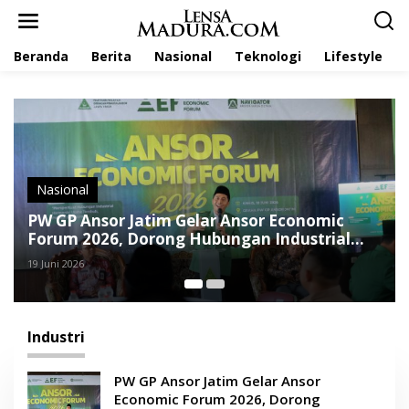
L
e
w
Beranda
Berita
Nasional
Teknologi
Lifestyle
a
t
i
k
e
k
o
n
t
Nasional
Berit
e
W GP Ansor Jatim Gelar Ansor Economic
Makay
n
orum 2026, Dorong Hubungan Industrial
Sumen
ang Harmonis
Juni 2026
18 Maret
Industri
PW GP Ansor Jatim Gelar Ansor
Economic Forum 2026, Dorong