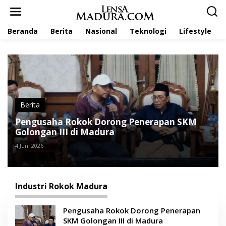
L
e
w
Beranda
Berita
Nasional
Teknologi
Lifestyle
a
t
i
k
e
k
o
n
t
Berita
e
Pengusaha Rokok Dorong Penerapan SKM
n
Golongan III di Madura
4 Juni 2026
Industri Rokok Madura
Pengusaha Rokok Dorong Penerapan
SKM Golongan III di Madura