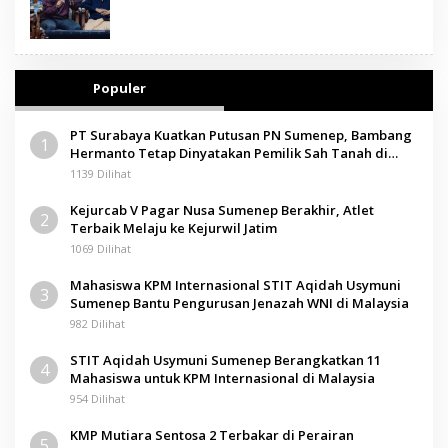
Populer
PT Surabaya Kuatkan Putusan PN Sumenep, Bambang
1
Hermanto Tetap Dinyatakan Pemilik Sah Tanah di
Pamolokan
1139 Dilihat
Kejurcab V Pagar Nusa Sumenep Berakhir, Atlet
2
Terbaik Melaju ke Kejurwil Jatim
1069 Dilihat
Mahasiswa KPM Internasional STIT Aqidah Usymuni
3
Sumenep Bantu Pengurusan Jenazah WNI di Malaysia
982 Dilihat
STIT Aqidah Usymuni Sumenep Berangkatkan 11
4
Mahasiswa untuk KPM Internasional di Malaysia
954 Dilihat
KMP Mutiara Sentosa 2 Terbakar di Perairan
5