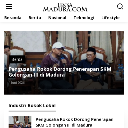
L
e
w
Beranda
Berita
Nasional
Teknologi
Lifestyle
a
t
i
k
e
k
o
n
t
Berita
e
Pengusaha Rokok Dorong Penerapan SKM
n
Golongan III di Madura
4 Juni 2026
Industri Rokok Lokal
Pengusaha Rokok Dorong Penerapan
SKM Golongan III di Madura