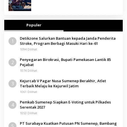
Populer
Detikzone Salurkan Bantuan kepada Janda Penderita
1
Stroke, Program Berbagi Masuki Hari ke-61
1094 Dilihat
Penyegaran Birokrasi, Bupati Pamekasan Lantik 85
2
Pejabat
1074 Dilihat
Kejurcab V Pagar Nusa Sumenep Berakhir, Atlet
3
Terbaik Melaju ke Kejurwil Jatim
1061 Dilihat
Pemkab Sumenep Siapkan E-Voting untuk Pilkades
4
Serentak 2027
1053 Dilihat
PT Surabaya Kuatkan Putusan PN Sumenep, Bambang
5