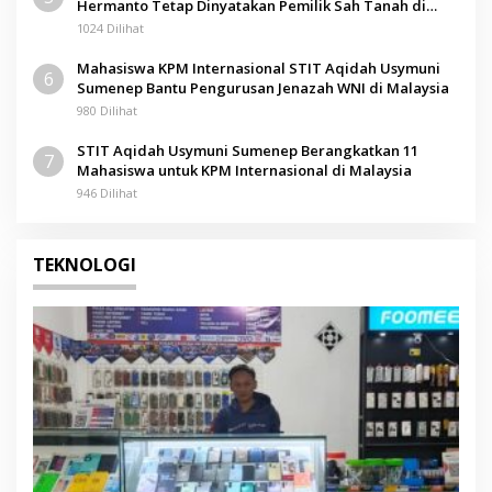
Hermanto Tetap Dinyatakan Pemilik Sah Tanah di
Pamolokan
1024 Dilihat
Mahasiswa KPM Internasional STIT Aqidah Usymuni
6
Sumenep Bantu Pengurusan Jenazah WNI di Malaysia
980 Dilihat
STIT Aqidah Usymuni Sumenep Berangkatkan 11
7
Mahasiswa untuk KPM Internasional di Malaysia
946 Dilihat
TEKNOLOGI