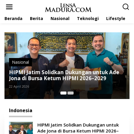
L
e
w
Beranda
Berita
Nasional
Teknologi
Lifestyle
a
t
i
k
e
k
o
n
t
l
e
Opini
Jatim Solidkan Dukungan untuk Ade
n
i Bursa Ketum HIPMI 2026–2029
Indonesiak
6
31 Agustus 2025
Indonesia
HIPMI Jatim Solidkan Dukungan untuk
Ade Jona di Bursa Ketum HIPMI 2026–