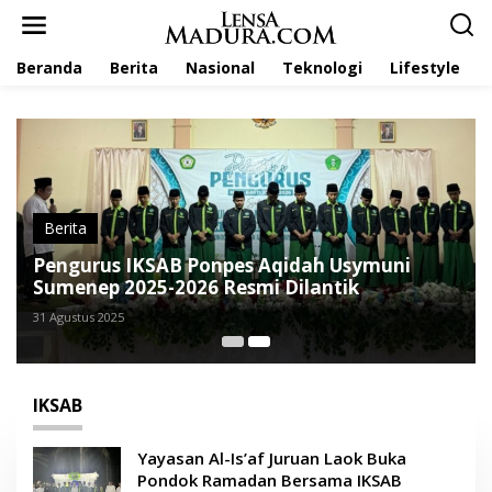
L
e
w
Beranda
Berita
Nasional
Teknologi
Lifestyle
a
t
i
k
e
k
o
n
t
Berita
e
Pengurus IKSAB Ponpes Aqidah Usymuni
n
Sumenep 2025-2026 Resmi Dilantik
31 Agustus 2025
IKSAB
Yayasan Al-Is’af Juruan Laok Buka
Pondok Ramadan Bersama IKSAB