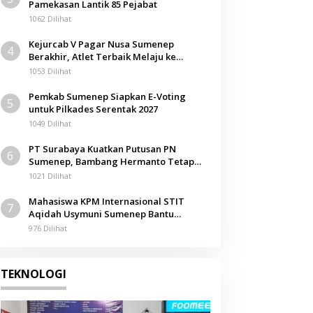
Pamekasan Lantik 85 Pejabat
1062 Dilihat
Kejurcab V Pagar Nusa Sumenep
4
Berakhir, Atlet Terbaik Melaju ke
Kejurwil Jatim
1053 Dilihat
Pemkab Sumenep Siapkan E-Voting
5
untuk Pilkades Serentak 2027
1049 Dilihat
PT Surabaya Kuatkan Putusan PN
6
Sumenep, Bambang Hermanto Tetap
Dinyatakan Pemilik Sah Tanah di
1021 Dilihat
Pamolokan
Mahasiswa KPM Internasional STIT
7
Aqidah Usymuni Sumenep Bantu
Pengurusan Jenazah WNI di Malaysia
976 Dilihat
TEKNOLOGI