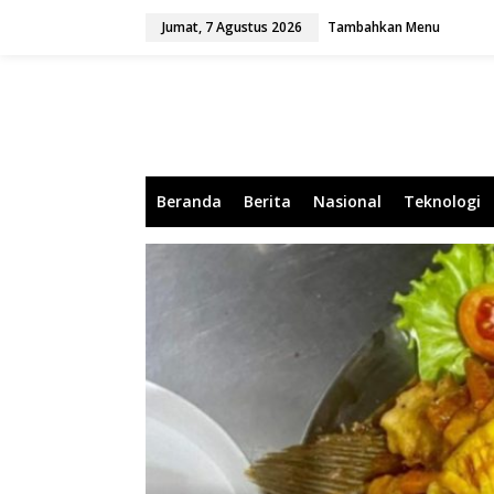
L
Jumat, 7 Agustus 2026
Tambahkan Menu
e
w
a
t
i
k
e
k
o
Beranda
Berita
Nasional
Teknologi
n
t
e
n