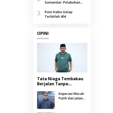
Agustus
Sumandar: Pelabuhan
Pasongsongan, Salopeng,
3
Selendang Benang Merah
Puisi Habis Gelap
Lombang
Terbitlah 404
OPINI
Tata Niaga Tembakau
Berjalan Tanpa
Instrumen, Benarkah
Negara Berpihak
Koperasi Merah
Putih dan Jalan
kepada Petani?
Panjang Menuju
Kesejahteraan