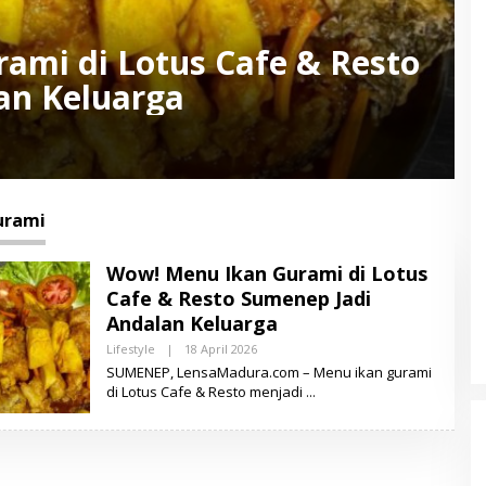
ami di Lotus Cafe & Resto
an Keluarga
urami
Wow! Menu Ikan Gurami di Lotus
Cafe & Resto Sumenep Jadi
Andalan Keluarga
Lifestyle
|
18 April 2026
O
L
SUMENEP, LensaMadura.com – Menu ikan gurami
E
di Lotus Cafe & Resto menjadi
H
L
E
N
S
A
M