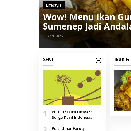
Lifestyle
Wow! Menu Ikan Gur
Sumenep Jadi Andal
18 April 2026
SENI
Ikan G
1
Puisi Uni Firdausiyah:
Surga Kecil Indonesia
yang Tak Lagi Perawan,
2
Doa yang Jauh, Narasi
Puisi Umar Faruq