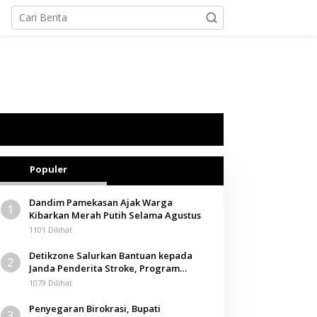
Populer
Dandim Pamekasan Ajak Warga
1
Kibarkan Merah Putih Selama Agustus
1101 Dilihat
Detikzone Salurkan Bantuan kepada
2
Janda Penderita Stroke, Program
Berbagi Masuki Hari ke-61
1079 Dilihat
Penyegaran Birokrasi, Bupati
3